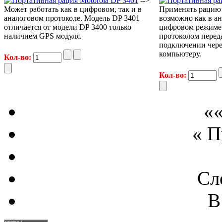
-->
Может работать как в цифровом, так и в
Применять рацию 
аналоговом протоколе. Модель DP 3401
возможно как в ан
отличается от модели DP 3400 только
цифровом режиме.
наличием GPS модуля.
протоколом переда
подключении чере
компьютеру.
Кол-во:
Кол-во:
««
« 
Сл
В