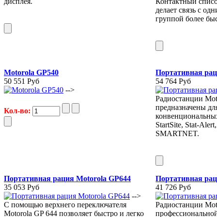
дисплея.
Контактный списо
делает связь с од
группой более бы
Motorola GP540
Портативная рац
50 551 Руб
54 764 Руб
-->
Радиостанции Mot
предназначены дл
Кол-во:
конвенциональных
StartSite, Stat-Aler
SMARTNET.
Портативная рация Motorola GP644
Портативная рац
35 053 Руб
41 726 Руб
-->
С помощью верхнего переключателя
Радиостанции Mot
Motorola GP 644 позволяет быстро и легко
профессиональной