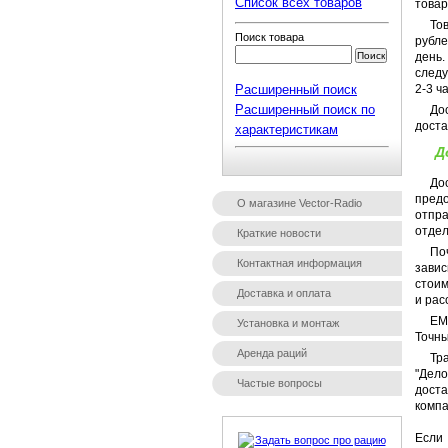
Список всех товаров
товар
То
Поиск товара
рубле
день
следу
Расширенный поиск
2-3 ч
Расширенный поиск по
До
доста
характеристикам
Д
До
пред
О магазине Vector-Radio
отпр
отдел
Краткие новости
Поч
Контактная информация
зави
стоим
Доставка и оплата
и рас
EM
Установка и монтаж
Точны
Аренда раций
Тр
"Дел
Частые вопросы
дост
компа
Если