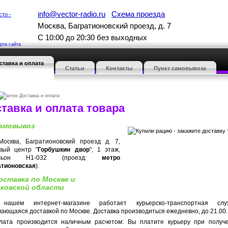
info@vector-radio.ru
Схема проезда
Москва, Багратионовский проезд, д. 7
С 10:00 до 20:30 без выходных
рта сайта
ставка и оплата
Статьи
Контакты
Пункт самовывоза
Доставка и оплата
тавка и оплата товара
амовывоз
 Москва, Багратионовский проезд д. 7,
овый центр "
Горбушкин двор
", 1 этаж,
ильон H1-032 (проезд:
метро
атионовская
).
оставка по Москве и
ковской области
нашем интернет-магазине работает курьерско-транспортная слу
ающаяся доставкой по Москве. Доставка производиться ежедневно, до 21.00.
лата производится наличным расчетом: Вы платите курьеру при получ