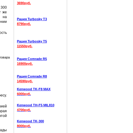
3690руб.
 300
т же
р на
Рация Turbosky T3
ении
8790руб.
ость
Рация Turbosky T5
11550руб.
Рация Comrade R5
16900руб.
Рация Comrade R8
14590руб.
Kenwood TK-F8 MAX
6000руб.
есу.
Kenwood TH-F5 MIL810
нией
4700руб.
орая
этой
Kenwood TK-300
8000руб.
рады