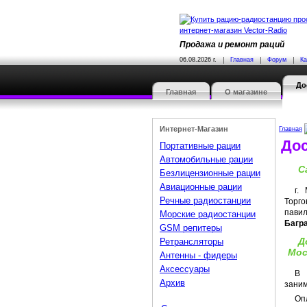
Продажа и ремонт раций
06.08.2026 г.
Главная
Форум
Ка
До
Главная
О магазине
Интернет-Магазин
Главная
Дос
Портативные рации
Автомобильные рации
С
Безлицензионные рации
Авиационные рации
г.
Речные радиостанции
Торг
пав
Морские радиостанции
Багр
GSM репитеры
Д
Ретрансляторы
Мос
Антенны - фидеры
Аксессуары
В 
Архив
заним
Оп