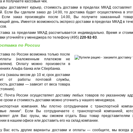
а и получаете кассовый чек.
вары доставляет курьер, стоимость доставки в пределах МКАД составляет
й. Если Вы сделали заказ до 14:00, то доставка будет осуществлена в это
. Если заказ произведён после 14.00, Вы получите заказанный това
ющий день. Имеется возможность экспресс-доставки в пределах МКАД в теч
асов.
ставка за пределами МКАД рассчитывается индивидуально. Время и стоим
вки уточняйте у менеджера по телефону (495)
220-92-93
.
оставка по России
ставка по России возможна только после
оплаты (наложенным платежом не
авляем). Оплату можно произвести в
ениях Альфа банка или Сбербанка.
та (заказы весом до 10 кг, срок доставки
сит от работы почтовой службы,
ость доставки — зависит от веса товара
стояния).
C Почта России осуществляет доставку любых товаров по указанному адр
е сроки и стоимость доставки можно уточнить у нашего менеджера.
анспортная компания. Мы плотно сотрудничаем с транспортной компа
овые линии". Если Вы сотрудничаете с транспортной компанией, кот
авляет для Вас грузы, мы сможем отдать Ваш товар представителям 
нии в нашем офисе или доставить его на склад компании.
 у Вас есть другие варианты доставки и оплаты — сообщите, мы всегда 