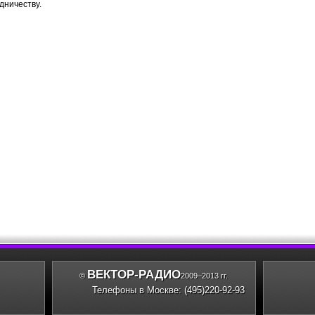
дничеству.
ВЕКТОР-РАДИО
©
2009–2013 гг.
Телефоны в Москве: (495)220-92-93