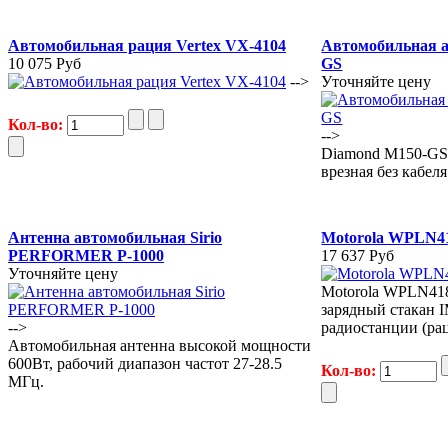
Автомобильная рация Vertex VX-4104
Автомобильная а
10 075 Руб
GS
-->
Уточняйте цену
Кол-во:
-->
Diamond M150-GS
врезная без кабел
Антенна автомобильная Sirio
Motorola WPLN4
PERFORMER P-1000
17 637 Руб
Уточняйте цену
Motorola WPLN41
зарядный стакан 
-->
радиостанции (ра
Автомобильная антенна высокой мощности
600Вт, рабочий диапазон частот 27-28.5
Кол-во:
МГц.