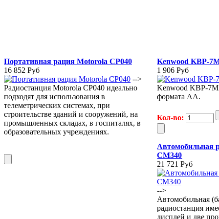
Портативная рация Motorola CP040
Kenwood KBP-7
16 852 Руб
1 906 Руб
-->
Радиостанция Motorola СР040 идеально
Kenwood KBP-7M2 
подходят для использования в
формата АА.
телеметрических системах, при
строительстве зданий и сооружений, на
Кол-во:
промышленных складах, в госпиталях, в
образовательных учреждениях.
Автомобильная р
CM340
21 721 Руб
-->
Автомобильная (б
радиостанция им
дисплей и две п