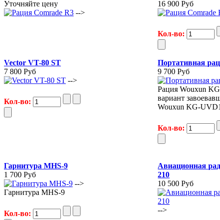
Уточняйте цену
16 900 Руб
-->
Кол-во:
Vector VT-80 ST
Портативная ра
7 800 Руб
9 700 Руб
-->
Рация Wouxun KG
вариант завоевав
Кол-во:
Wouxun KG-UVD1
Кол-во:
Гарнитура MHS-9
Авиационная рад
1 700 Руб
210
-->
10 500 Руб
Гарнитура MHS-9
-->
Кол-во: