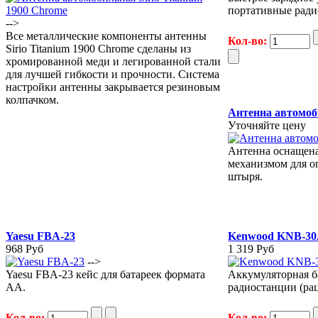
портативные ради
-->
Все металлические компоненты антенны
Кол-во:
Sirio Titanium 1900 Chrome сделаны из
хромированной меди и легированной стали
для лучшей гибкости и прочности. Система
настройки антенны закрывается резиновым
колпачком.
Антенна автомоб
Уточняйте цену
Антенна оснащен
механизмом для о
штыря.
Yaesu FBA-23
Kenwood KNB-3
968 Руб
1 319 Руб
-->
Yaesu FBA-23 кейс для батареек формата
Аккумуляторная б
АА.
радиостанции (ра
Кол-во:
Кол-во: