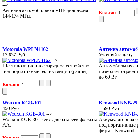
-->
Антенна автомобильная VHF диапазона
Кол-во:
144-174 МГц.
Motorola WPLN4162
Антенна автомоб
17 637 Руб
Уточняйте цену
-->
Шестипозиционное зарядное устройство
Автомобильная ан
под портативные радиостанции (рации).
позволяет отраба
до 60 Вт.
Кол-во:
Wouxun KGB-301
Kenwood KNB-2
450 Руб
1 690 Руб
-->
Wouxun KGB-301 кейс для батареек формата
Аккумуляторная 
АА.
под портативные 
фирмы Kenwood.