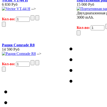
Vector VT-44 H
Портативная ра
6 830 Руб
15 000 Руб
-->
Двухдиапазонная 
3000 mAh.
Кол-во:
Кол-во:
Рация Comrade R8
14 590 Руб
-->
Кол-во: