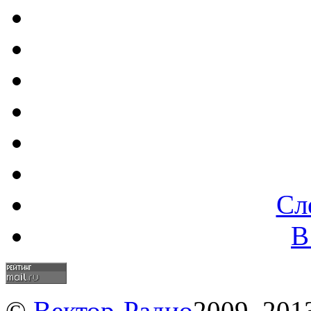
Сл
В
©
Вектор-Радио
2009–2013