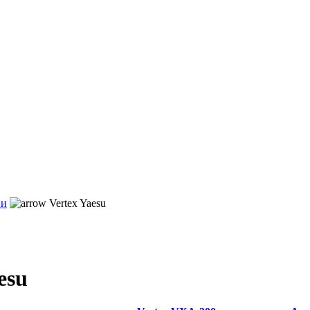
ии
Vertex Yaesu
esu