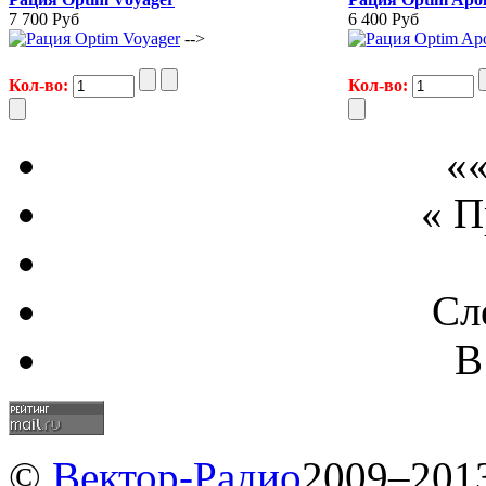
7 700 Руб
6 400 Руб
-->
Кол-во:
Кол-во:
««
« 
Сл
В
©
Вектор-Радио
2009–2013