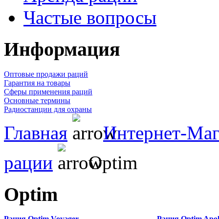
Частые вопросы
Информация
Оптовые продажи раций
Гарантия на товары
Сферы применения раций
Основные термины
Радиостанции для охраны
Главная
Интернет-Маг
рации
Optim
Optim
Рация Optim Voyager
Рация Optim Apol