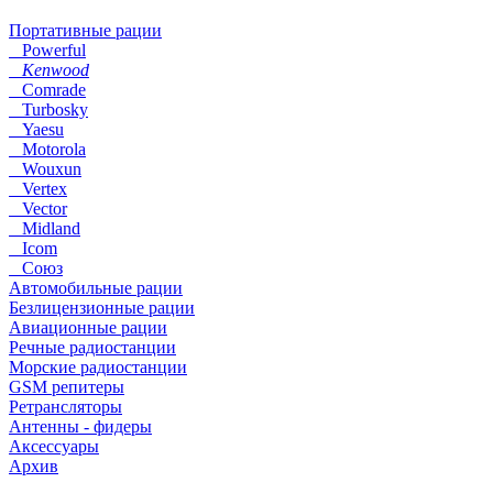
Портативные рации
Powerful
Kenwood
Comrade
Turbosky
Yaesu
Motorola
Wouxun
Vertex
Vector
Midland
Icom
Союз
Автомобильные рации
Безлицензионные рации
Авиационные рации
Речные радиостанции
Морские радиостанции
GSM репитеры
Ретрансляторы
Антенны - фидеры
Аксессуары
Архив