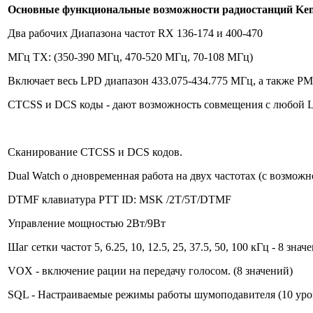
Основные функциональные возможности радиостанций Ken
Два рабочих Диапазона частот RX 136-174 и 400-470
МГц TX: (350-390 МГц, 470-520 МГц, 70-108 МГц)
Включает весь LPD диапазон 433.075-434.775 МГц, а также P
СTCSS и DCS коды - дают возможность совмещения с любой 
Сканирование CTCSS и DCS кодов.
Dual Watch о дновременная работа на двух частотах (с возмож
DTMF клавиатура PTT ID: MSK /2T/5T/DTMF
Управление мощностью 2Вт/9Вт
Шаг сетки частот 5, 6.25, 10, 12.5, 25, 37.5, 50, 100 кГц - 8 знач
VOX - включение рации на передачу голосом. (8 значений)
SQL - Настраиваемые режимы работы шумоподавителя (10 уро