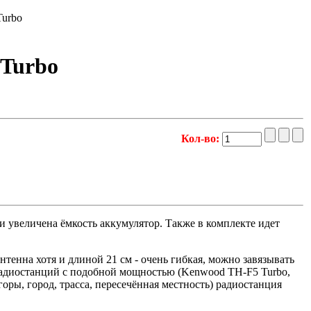
Turbo
 Turbo
Кол-во:
и увеличена ёмкость аккумулятор. Также в комплекте идет
антенна хотя и длиной 21 см - очень гибкая, можно завязывать
о радиостанций с подобной мощностью
(Kenwood TH-F5 Turbo,
горы, город, трасса, пересечённая местность) радиостанция