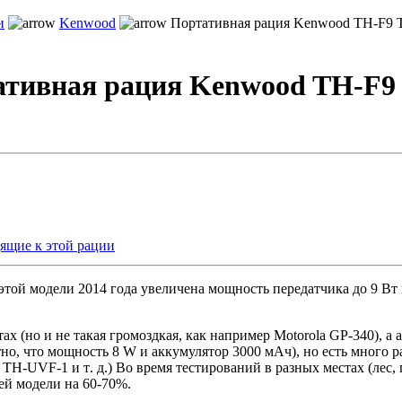
и
Kenwood
Портативная рация Kenwood TH-F9 
тивная рация Kenwood TH-F9
ящие к этой рации
той модели 2014 года увеличена мощность передатчика до 9 Вт 
х (но и не такая громоздкая, как например Motorola GP-340), а 
тно, что мощность 8 W и аккумулятор 3000 мАч), но есть мног
r TH-UVF-1
и
т
.
д
.)
Во время тестирований в разных местах (лес, 
й модели на 60-70%.