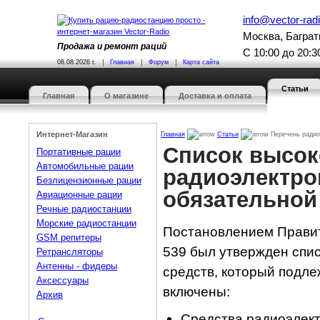
info@vector-radi
Москва, Баграт
Продажа и ремонт раций
С 10:00 до 20:
08.08.2026 г.
Главная
Форум
Карта сайта
Статьи
Главная
О магазине
Доставка и оплата
Интернет-Магазин
Главная
Статьи
Перечень радиоэ
Список высок
Портативные рации
Автомобильные рации
радиоэлектро
Безлицензионные рации
обязательной
Авиационные рации
Речные радиостанции
Морские радиостанции
Постановлением Правите
GSM репитеры
539 был утвержден спи
Ретрансляторы
Антенны - фидеры
средств, который подле
Аксессуары
включены:
Архив
Средства радиоэлек