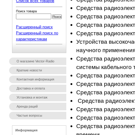
Список всех товаров
Средства радиоэлек
Поиск товара
Средства радиоэлек
Средства радиоэлект
Расширенный поиск
Средства радиоэлек
Расширенный поиск по
характеристикам
Устройства высокоча
научного применения
Средства радиоэлект
О магазине Vector-Radio
системы кабельного 
Краткие новости
Средства радиоэлек
Контактная информация
Средства радиоэлек
Доставка и оплата
Средства радиоэлект
Установка и монтаж
Средства радиоэлек
Аренда раций
Средства радиоэлек
Частые вопросы
Средства радиоэлек
Средства радиоэлект
Информация
времени.