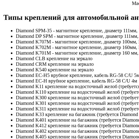
Мас
Типы креплений для автомобильной а
Diamond SPM-35 - магнитное крепление, диаметр 111мм
Diamond DP SPM - магнитное крепление, диаметр 111мм,
Diamond K707M - магнитное крепление, диаметр 100мм, 
Diamond K702M - магнитное крепление, диаметр 160мм, 
Diamond K701M - магнитное крепление, диаметр 160 мм,
Diamond CLB крепление на зеркало
Diamond CRM крепление на зеркало
Diamond K540 крепление на зеркало
Diamond EC-H5 врубное крепление, кабель RG-58 C/U 5
Diamond EC-H врубное крепление, кабель RG-58 C/U 4м
Diamond K11 крепление на водосточный желоб (требует
Diamond K110 крепление на водосточный желоб (требуе
Diamond K300 крепление на водосточный желоб (требуе
Diamond K301 крепление на водосточный желоб (требуе
Diamond K311 крепление на водосточный желоб (требуе
Diamond K33 крепление на багажник (требуется Diamon
Diamond K401 крепление на багажник (требуется Diamo
Diamond K412 крепление на багажник (требуется Diamo
Diamond K402 крепление на багажник (требуется Diamo
Diamond K405 крепление на багажник (требуется Diamo