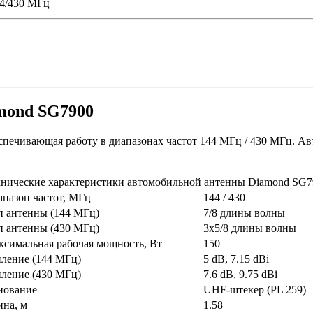
44/430 MГц
mond SG7900
спечивающая работу в диапазонах частот 144 МГц / 430 MГц. А
хнические характеристики автомобильной антенны Diamond SG7
пазон частот, МГц
144 / 430
п антенны (144 МГц)
7/8 длины волны
п антенны (430 МГц)
3x5/8
длины волны
ксимальная рабочая мощность, Вт
150
иление (144 MГц)
5 dB, 7.15 dBi
иление (430 MГц)
7.6 dB, 9.75 dBi
нование
UHF-штекер (PL 259)
ина, м
1.58