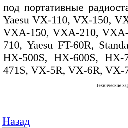
под портативные радиоста
Yaesu VX-110, VX-150, VX
VXA-150, VXA-210, VXA-
710, Yaesu FT-60R, Stand
HX-500S, HX-600S, HX-
471S, VX-5R, VX-6R, VX-
Технические ха
Назад