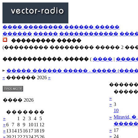
���� �������� ������ �����
������
�����
������������
���
��������� �����
(��������� ��������� ����� 2 ��
������������, �����
(
����
|
����
����� ������ ����� - ����� (���
«
������ 2026
»
������
����
»
���� 2026
»
3
10
�
�
�
�
�
�
�
Miravid,
»
»
1
2
3
4
5
�����
»
6
7
8
9
10
11
12
»
17
»
13
14
15
16
17
18
19
»
24
»
20
21
22
23
24
25
26