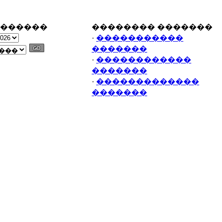
�������
�������� �������
·
�����������
�������
·
������������
�������
·
�������������
�������