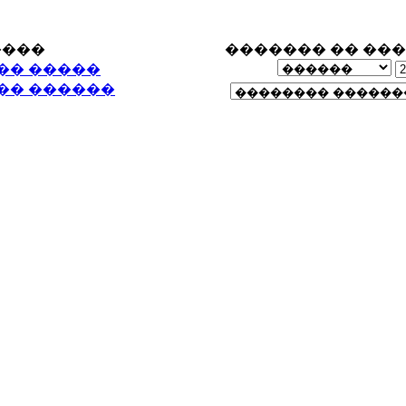
����
������� �� ��
�� �����
�� ������