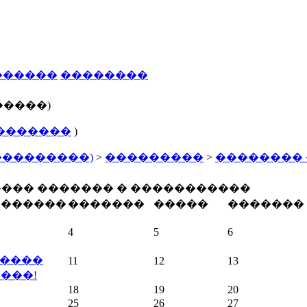
������
��������
�����)
�������
)
���������)
>
���������
>
��������
��� ������� � �����������
�������
�������
�����
�������
4
5
6
 � ����
11
12
13
���!
18
19
20
25
26
27