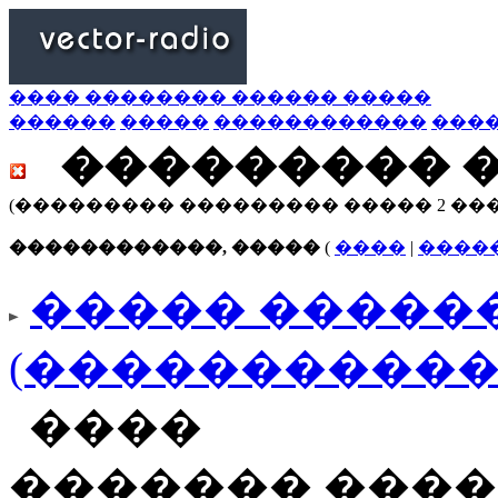
���� �������� ������ �����
������
�����
������������
���
��������� 
(��������� ��������� ����� 2 ��
������������, �����
(
����
|
����
����� ������
(�����������
����
������� ����