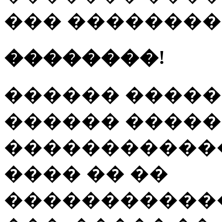
��� �������
��������!
������ �����
������ ����
�����������
���� �� ��
�����������