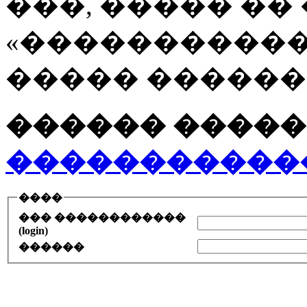
���, ����� ��
«�����������
����� ������
������ �����
�����������
����
��� ������������
(login)
������