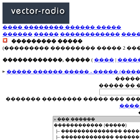
���� �������� ������ �����
������
�����
������������
���
��������� �����
(��������� ��������� ����� 2 ��
������������, �����
(
����
|
����
����� ������ ����� - ����� (���
�����
����� �� 
������� �������� ����� ��� ���
����