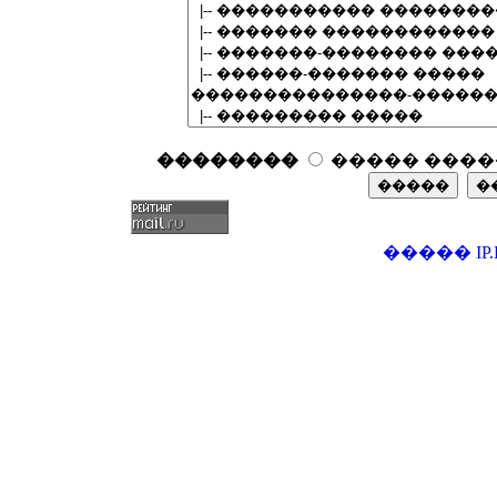
��������
����� ����
�����
IP