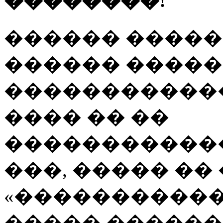
��������!
������ �����
������ ����
�����������
���� �� ��
�����������
���, ����� ��
«�����������
����� ������