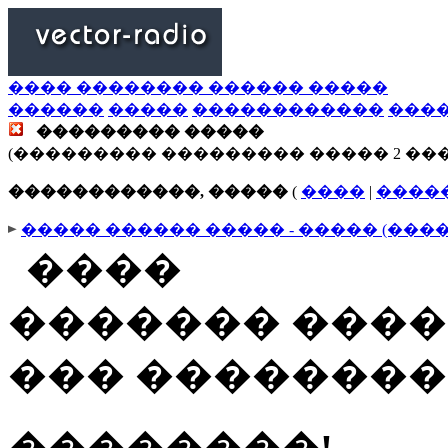
���� �������� ������ �����
������
�����
������������
���
��������� �����
(��������� ��������� ����� 2 ��
������������, �����
(
����
|
����
����� ������ ����� - ����� (���
����
������� ����
��� �������