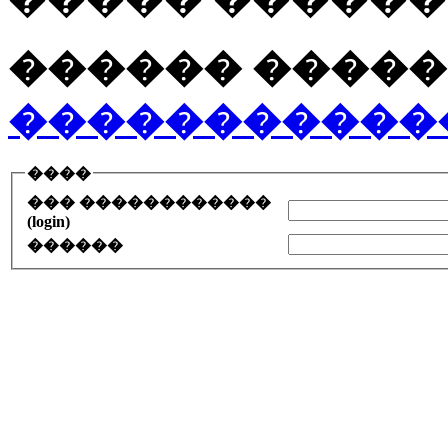
������ �����
�����������
����
��� ������������
(login)
������