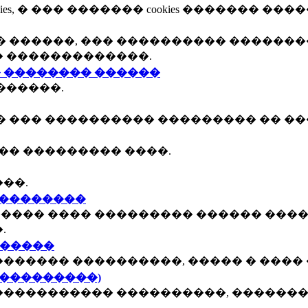
, � ��� ������� cookies ������� ����
 ������, ��� ���������� �������
� �������������.
 �������� ������
������.
� ��� ���������� ��������� �� ��
�� ��������� ����.
��.
���������
����� ���� ��������� ������ ����
.
������
������ ����������, ����� � ���� 
 ���������)
���������� ����������, ��������