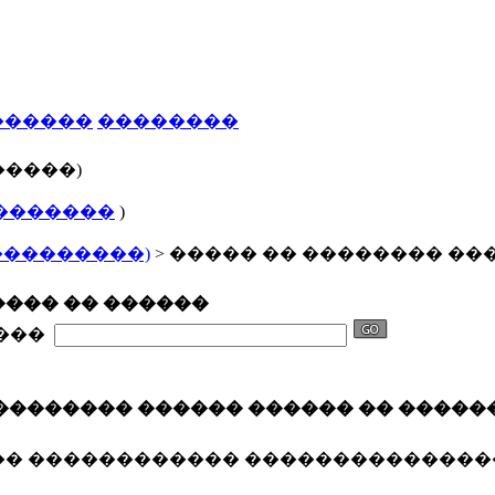
������
��������
�����)
�������
)
���������)
> ����� �� �������� ��
��� �� ������
����
�������� ������ ������ �� �����
�� ������������ ��������������