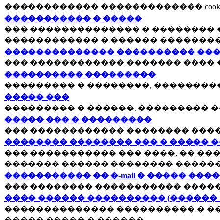
������������ ������������� cookies
����������� � �����
��� �������������� � �������� �
������������ � ������ �������
�������������� ���������� ���
��� ������������ ������� ���� 
���������� ���������
��������� � ��������, ��������
����� ���
��������� � ������, ��������� �
����� ��� � ���������
��� ������������ �������� ����
�������� �������� ��� � ����� 
��� ����������� ��� ����, �� ��
������� ������ �������� ������
����������� �� �-mail � ����� ���
��� �������� ����������� �����
���� ������ ���������� (������
�������������� ���������� � ��
����� ����� � ������.