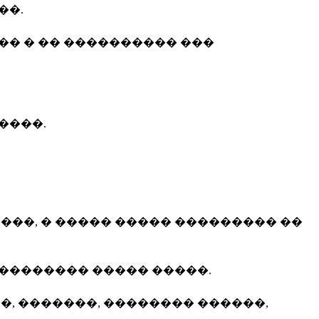
��.
�� � �� ���������� ���
����.
���, � ����� ����� ��������� ��
�������� ����� �����.
, �������, �������� ������,