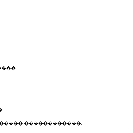
����
�
����� ������������.