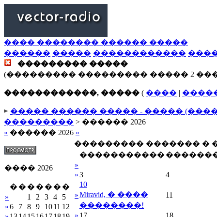
���� �������� ������ �����
������
�����
������������
���
��������� �����
(��������� ��������� ����� 2 ��
������������, �����
(
����
|
����
����� ������ ����� - ����� (���
���������
> ������ 2026
«
������ 2026
»
��������� ������� �
�����������
������
»
���� 2026
»
3
4
10
�
�
�
�
�
�
�
Miravid, � ����
»
11
»
1
2
3
4
5
��������!
»
6
7
8
9
10
11
12
»
17
18
»
13
14
15
16
17
18
19