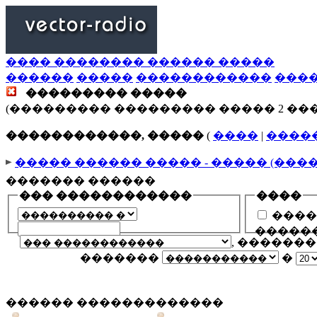
���� �������� ������ �����
������
�����
������������
���
��������� �����
(��������� ��������� ����� 2 ��
������������, �����
(
����
|
����
����� ������ ����� - ����� (���
������� ������
��� ������������
����
����
�����
, ������
�������
�
������ �������������