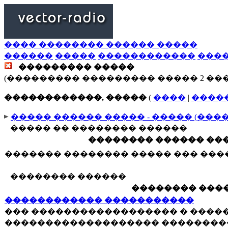
���� �������� ������ �����
������
�����
������������
���
��������� �����
(��������� ��������� ����� 2 ��
������������, �����
(
����
|
����
����� ������ ����� - ����� (���
����� �� �������� ������
�������� ������ ���
������� �������� ����� ��� ��
�������� ������
�������� ����
������������ �����������
��� ������������������ � ����
������������������� ��������