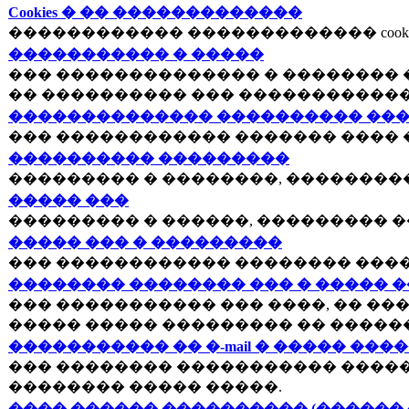
Cookies � �� �������������
������������ ������������� cookies
����������� � �����
��� �������������� � �������� 
�� ���������� ��� ������������
�������������� ���������� ���
��� ������������ ������� ���� 
���������� ���������
��������� � ��������, ��������
����� ���
��������� � ������, ��������� �
����� ��� � ���������
��� ������������ �������� ����
�������� �������� ��� � ����� 
��� ����������� ��� ����, �� ��
����� ����� ��������� �� �����
����������� �� �-mail � ����� ���
��� �������� ����������� �����
�������� ����� �����.
���� ������ ���������� (������