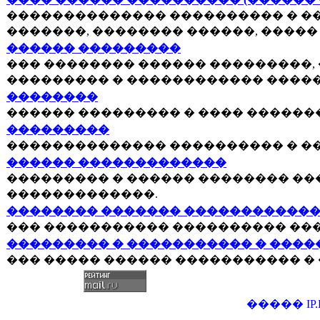
�������������� ���������� � �
�������, �������� ������, ����� 
������ ���������
��� �������� ������ ���������,
��������� � ������������ �����
��������
������ ��������� � ���� ������
���������
�������������� ���������� � �
������ �������������
��������� � ������ �������� ��
�������������.
�������� ������� �����������
��� ����������� ���������� ��
��������� � ����������� � ����
��� ����� ������ ����������� �
�����
IP