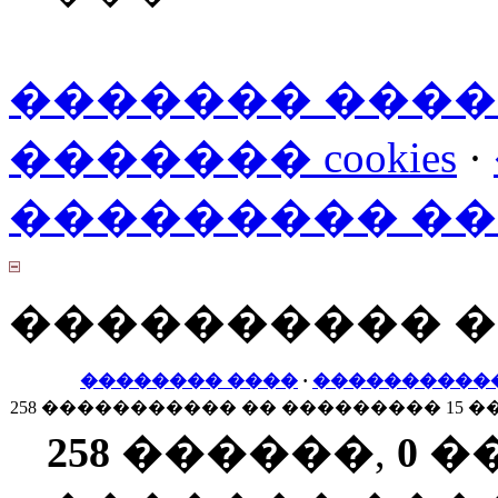
������� ���
������� cookies
·
��������� �
���������� 
�������� ����
·
����������
258 ����������� �� ��������� 15 �
258
������,
0
�