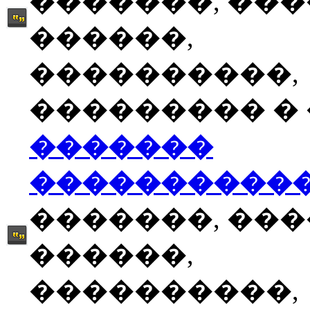
�������, ��
������,
����������,
��������� � �
�������
����������
�������, ��
������,
����������,