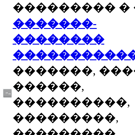
��������� � �
�������-
��������
����������
�������, ��
������,
����������,
���������,
���������,