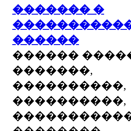
������� �
����������
������
������ ����
�������,
����������,
����������,
����������