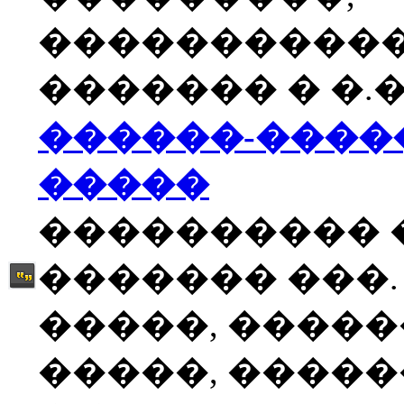
����������
������� � �.�
������-����
�����
���������� 
������� ���.
�����, �����
�����, �����