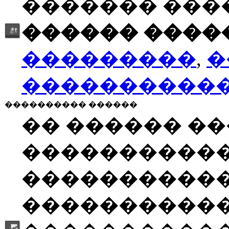
������� ���
������ �����
���������
,
�
����������
���������� ������
�� ������ �
����������
�����������
�����������