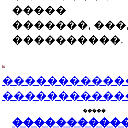
�����
�������, ���
����������.
�����������
�����������
�����
����������