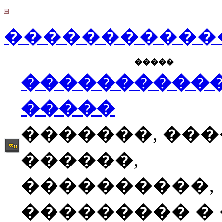
������������
�����
����������
�����
�������, ��
������,
����������,
��������� � �