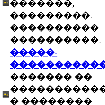
�������,
���������.
����������
����������.
�����-
����������
������� ��
����������
� ��������