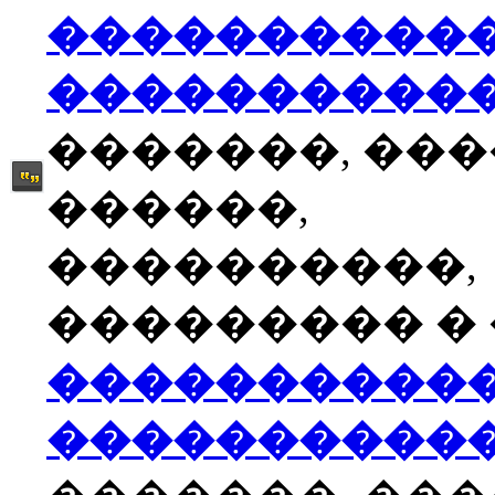
����������
����������
�������, ��
������,
����������,
��������� � �
����������
����������