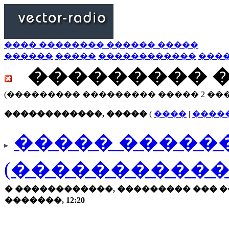
���� �������� ������ �����
������
�����
������������
���
��������� 
(��������� ��������� ����� 2 ��
������������, �����
(
����
|
����
����� ������
(�����������
� ������������, ��������� ��� �
�������, 12:20