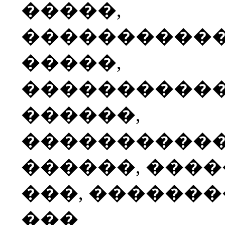
�����,
����������
�����,
����������
������,
����������
������, ���
���, ������
���