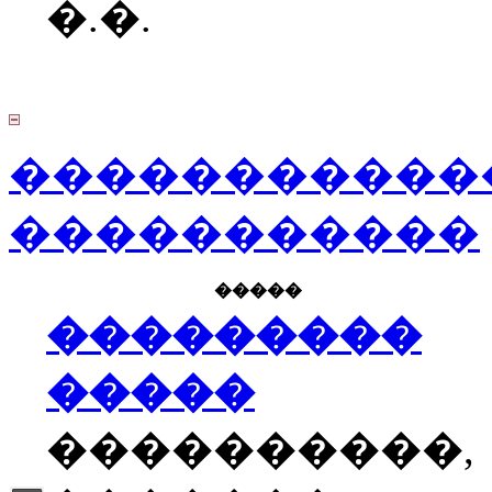
�.�.
�����������
�����������
�����
���������
�����
����������,