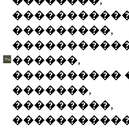
��������,
����������
���������,
����������
������,
���������� 
�������,
���������,
����������