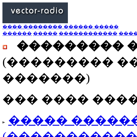
���� �������� ������ �����
������
�����
������������
���
��������� 
(��������� �
�������)
��� ���� ���
����� ������
(�����������