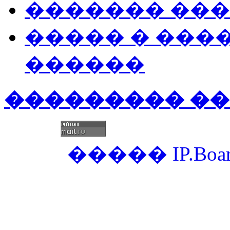
������� ��
����� � ���
������
��������� �
�����
IP.Boa