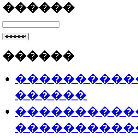
������
������
����������
������
����������
����������