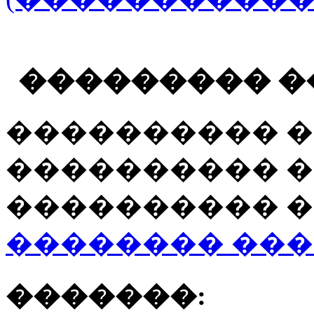
��������� �
���������� �
���������� �
���������� �
�������� ��
�������: