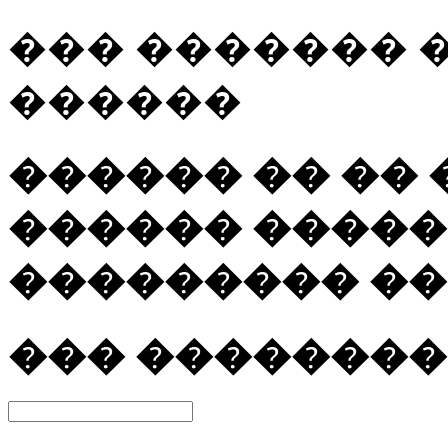
��� ������� 
������
������ �� ��
������ �����
��������� ��
��� ����������