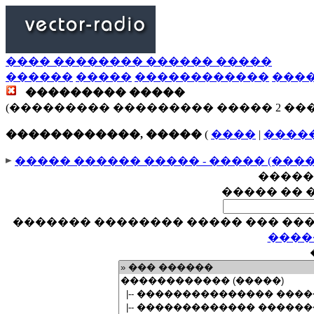
���� �������� ������ �����
������
�����
������������
���
��������� �����
(��������� ��������� ����� 2 ��
������������, �����
(
����
|
����
����� ������ ����� - ����� (���
�����
����� �� 
������� �������� ����� ��� ���
����