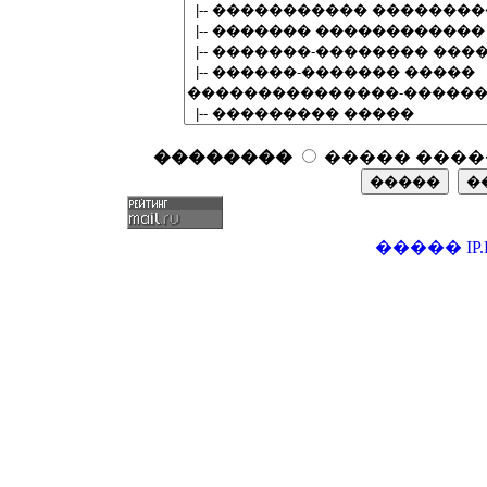
��������
����� ����
�����
IP