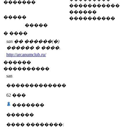
�������
�����������
������
�����
����������
�����
� ����
san �� ������(�)
������ � ����.
http://arcanumclub.ru/
������
����������
san
�������������
62
���
�������
������
���� ��������: