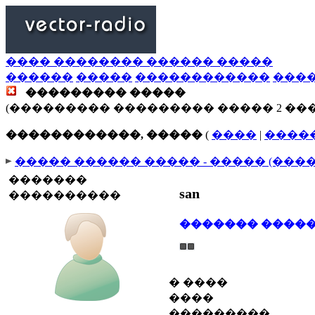
���� �������� ������ �����
������
�����
������������
���
��������� �����
(��������� ��������� ����� 2 ��
������������, �����
(
����
|
����
����� ������ ����� - ����� (���
�������
san
����������
������� ����
� ����
����
���������