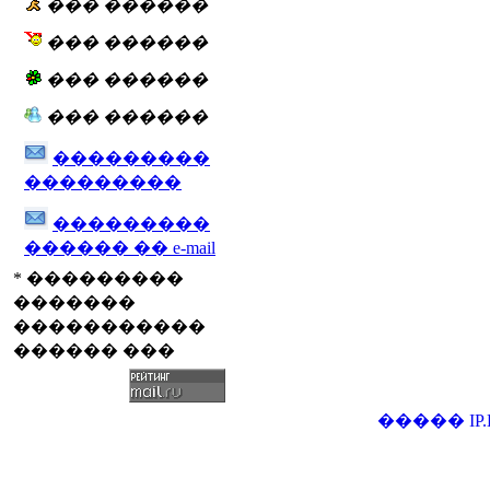
��� ������
��� ������
��� ������
��� ������
���������
���������
���������
������ �� e-mail
* ���������
�������
�����������
������ ���
�����
IP