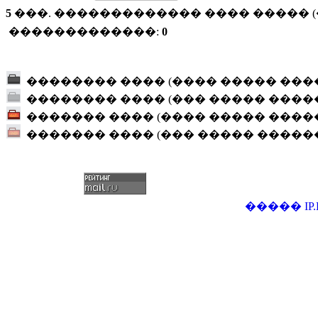
5
���. ������������� ���� ����� (�
�������������:
0
�������� ���� (���� ����� ���
�������� ���� (��� ����� ����
������� ���� (���� ����� ����
������� ���� (��� ����� �����
�����
IP