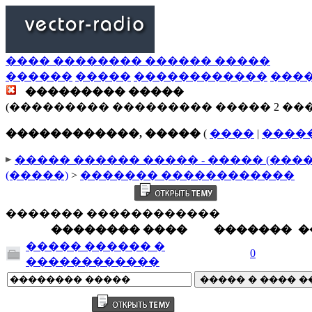
���� �������� ������ �����
������
�����
������������
���
��������� �����
(��������� ��������� ����� 2 ��
������������, �����
(
����
|
����
����� ������ ����� - ����� (���
(�����)
>
������� ������������
������� ������������
�������� ����
�������
�
����� ������ �
0
������������