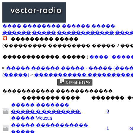
���� �������� ������ �����
������
�����
������������
���
��������� �����
(��������� ��������� ����� 2 ��
������������, �����
(
����
|
����
����� ������ ����� - ����� (���
(�����)
>
����������� ���������
����������� ������������
�������� ����
�������
�
����� �������
0
����� � ��������:
����� Wouxun
����� �����������
1
o
�����