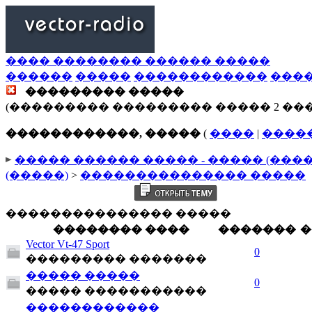
���� �������� ������ �����
������
�����
������������
���
��������� �����
(��������� ��������� ����� 2 ��
������������, �����
(
����
|
����
����� ������ ����� - ����� (���
(�����)
>
��������������� �����
��������������� �����
�������� ����
�������
�
Vector Vt-47 Sport
0
��������� �������
����� �����
0
����� �����������
������������