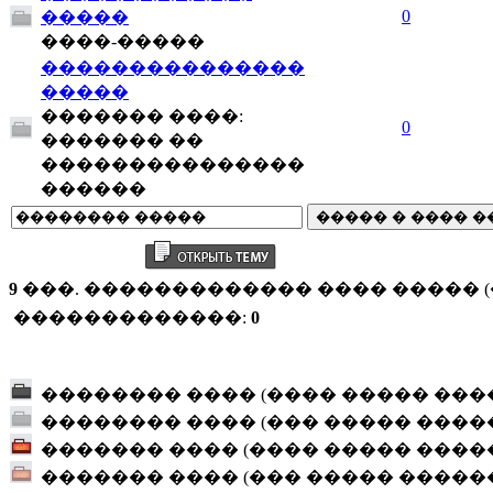
0
�����
����-�����
���������������
�����
������� ����:
0
������� ��
���������������
������
9
���. ������������� ���� ����� (�
�������������:
0
�������� ���� (���� ����� ���
�������� ���� (��� ����� ����
������� ���� (���� ����� ����
������� ���� (��� ����� �����