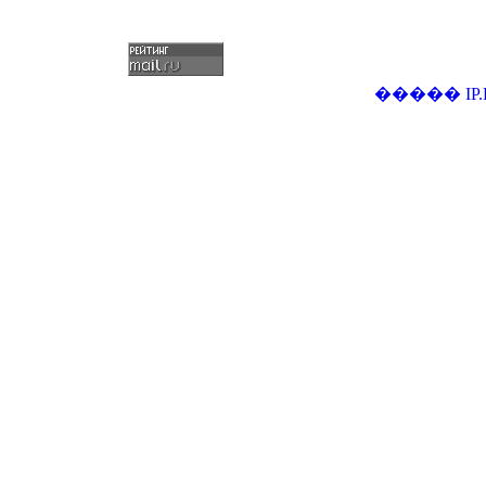
�����
IP