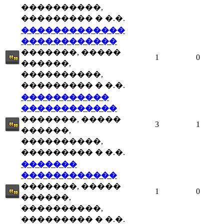
����������,
��������� � �.�.
�������������
������������
�������, �����
1
0
������,
����������,
��������� � �.�.
�����������
������������
�������, �����
3
1
������,
����������,
��������� � �.�.
�������
������������
�������, �����
1
0
������,
����������,
��������� � �.�.