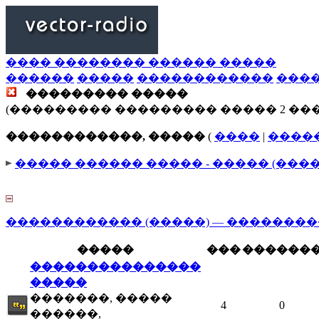
���� �������� ������ �����
������
�����
������������
���
��������� �����
(��������� ��������� ����� 2 ��
������������, �����
(
����
|
����
����� ������ ����� - ����� (���
������������ (�����) — ��������
�����
���
������
���������������
�����
�������, �����
4
0
������,