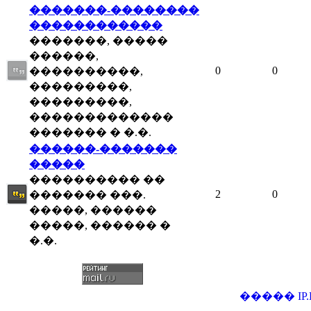
�������-��������
������������
�������, �����
������,
0
0
����������,
���������,
���������,
�������������
������� � �.�.
������-�������
�����
���������� ��
2
0
������� ���.
�����, ������
�����, ������ �
�.�.
�����
IP