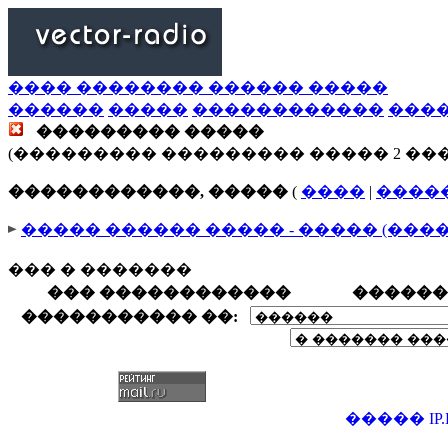
���� �������� ������ �����
������
�����
������������
���
��������� �����
(��������� ��������� ����� 2 ��
������������, �����
(
����
|
����
����� ������ ����� - ����� (���
��� � �������
��� ������������
������
����������� ��:
�����
IP