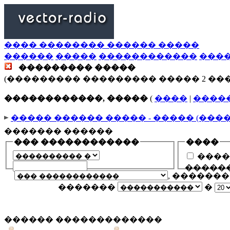
���� �������� ������ �����
������
�����
������������
���
��������� �����
(��������� ��������� ����� 2 ��
������������, �����
(
����
|
����
����� ������ ����� - ����� (���
������� ������
��� ������������
����
����
�����
, ������
�������
�
������ �������������