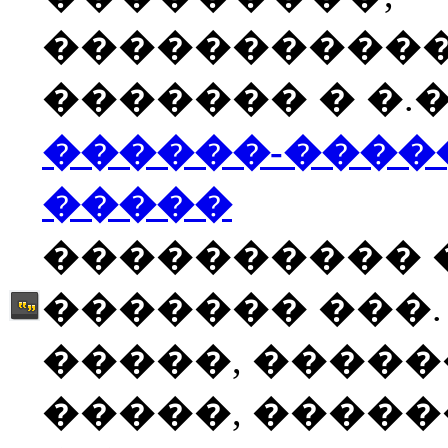
����������
������� � �.�
������-����
�����
���������� 
������� ���.
�����, �����
�����, �����