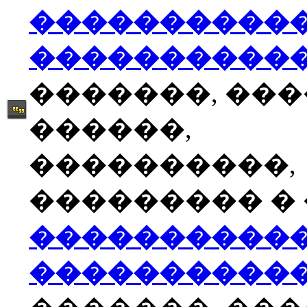
����������
����������
�������, ��
������,
����������,
��������� � �
����������
����������