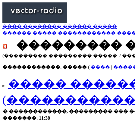
���� �������� ������ �����
������
�����
������������
���
��������� 
(��������� ��������� ����� 2 ��
������������, �����
(
����
|
����
����� ������
(�����������
� ������������, ��������� ��� �
�������, 11:38