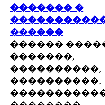
������� �
����������
������
������ ����
�������,
����������,
����������,
����������