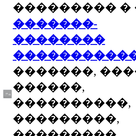
��������� � �
�������-
��������
����������
�������, ��
������,
����������,
���������,
���������,