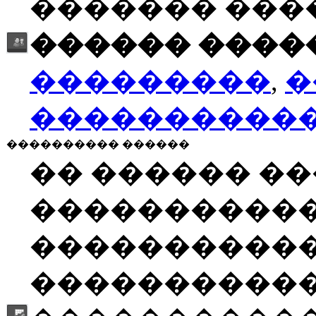
������� ���
������ �����
���������
,
�
����������
���������� ������
�� ������ �
����������
�����������
�����������