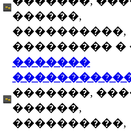
�������, ��
������,
����������,
��������� � �
�������
����������
�������, ��
������,
����������,