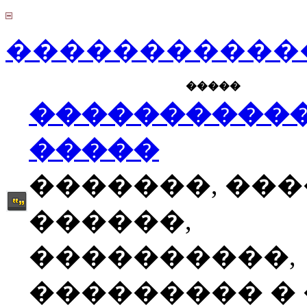
������������
�����
����������
�����
�������, ��
������,
����������,
��������� � �