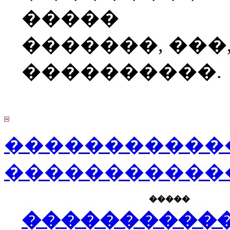
�����
�������, ���
����������.
�����������
�����������
�����
����������