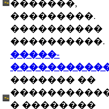
�������,
���������.
����������
����������.
�����-
����������
������� ��
����������
� ��������