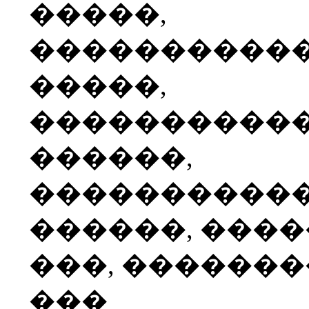
�����,
����������
�����,
����������
������,
����������
������, ���
���, ������
���