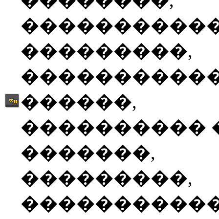
��������,
����������
���������,
����������
������,
���������� 
�������,
���������,
����������