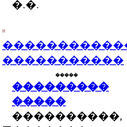
�.�.
�����������
�����������
�����
���������
�����
����������,