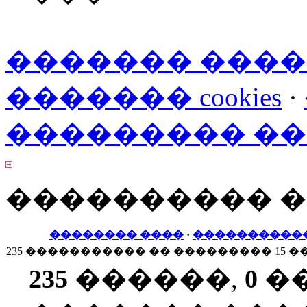
������� ���
������� cookies
·
��������� �
���������� 
�������� ����
·
����������
235 ����������� �� ��������� 15 �
235
������,
0
�