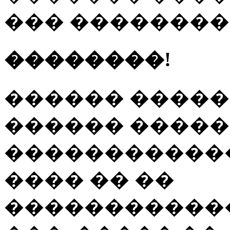
��� �������
��������!
������ �����
������ ����
�����������
���� �� ��
�����������