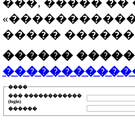
���, ����� ��
«�����������
����� ������
������ �����
�����������
����
��� ������������
(login)
������