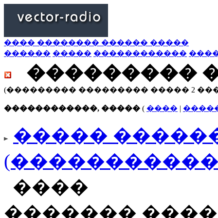
���� �������� ������ �����
������
�����
������������
���
��������� 
(��������� ��������� ����� 2 ��
������������, �����
(
����
|
����
����� ������
(�����������
����
������� ����