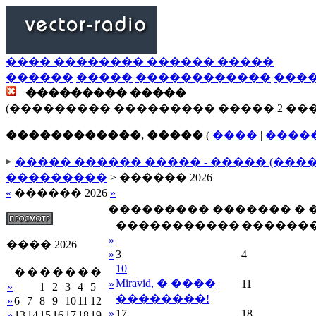
���� �������� ������ �����
������
�����
������������
���
��������� �����
(��������� ��������� ����� 2 ��
������������, �����
(
����
|
����
����� ������ ����� - ����� (���
���������
> ������ 2026
«
������ 2026
»
��������� ������� �
�����������
������
»
���� 2026
»
3
4
10
�
�
�
�
�
�
�
Miravid, � ����
»
11
»
1
2
3
4
5
��������!
»
6
7
8
9
10
11
12
»
17
18
»
13
14
15
16
17
18
19