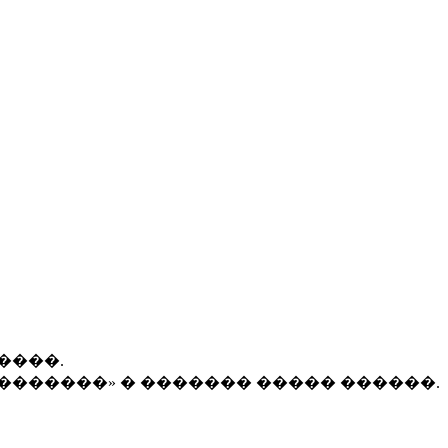
����.
�������» � ������� ����� ������.