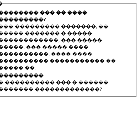
�
�������� ��� �� ����
���������?
��� ��������� �������, ��
����� ������� � �����
������������, ��� �����
�����. ��� ����� ����
����������, ���� ����
���������� ����������� ��
����� ��.
���������
� ���������� ��� � ������
������� �������������?