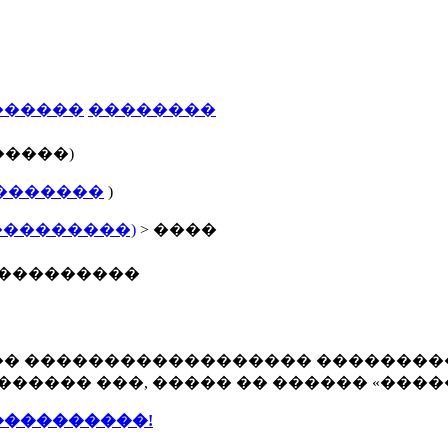
������
��������
�����)
�������
)
���������)
> ����
����������
�� ������������������ ��������
������ ���, ����� �� ������ «����
����������!