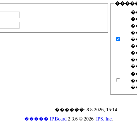
����
�
�
�
�
�
�
�
�
�
�
�
�
������: 8.8.2026, 15:14
�����
IP.Board
2.3.6 © 2026
IPS, Inc
.