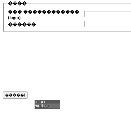
����
��� ������������
(login)
������