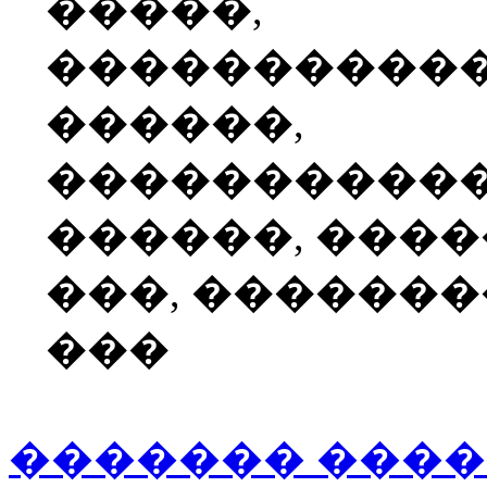
�����,
����������
������,
����������
������, ���
���, ������
���
������� ���