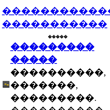
�����������
�����������
�����
���������
�����
����������,
�������,
���������.