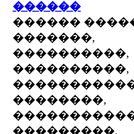
������
������ ����
�������,
����������,
����������,
����������
��������,
����������
���������,