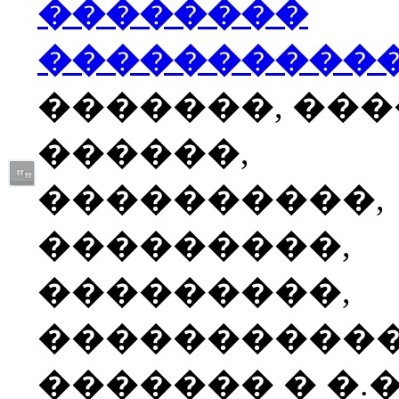
��������
����������
�������, ��
������,
����������,
���������,
���������,
����������
������� � �.�