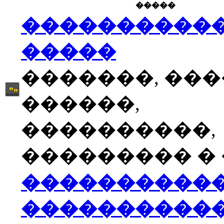
�����
����������
�����
�������, ��
������,
����������,
��������� � �
����������
����������