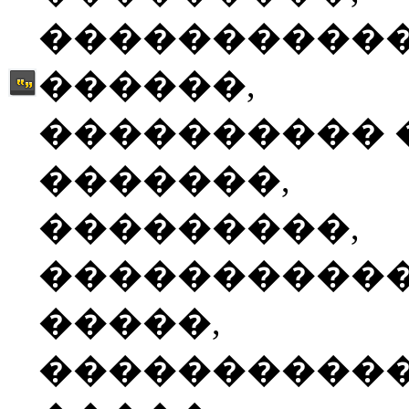
����������
������,
���������� 
�������,
���������,
����������
�����,
����������