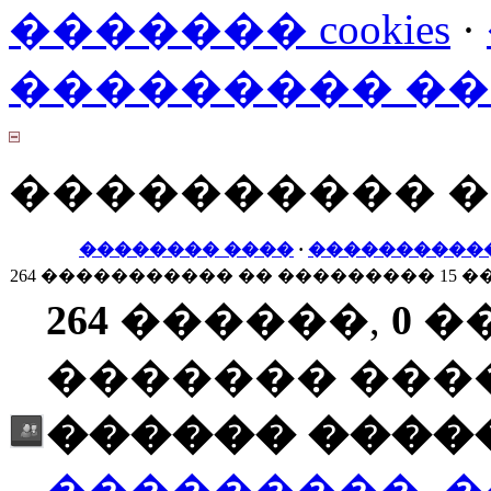
������� cookies
·
��������� �
���������� 
�������� ����
·
����������
264 ����������� �� ��������� 15 �
264
������,
0
�
������� ���
������ �����