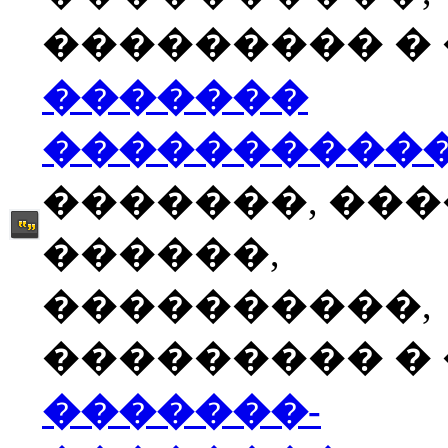
��������� � �
�������
����������
�������, ��
������,
����������,
��������� � �
�������-