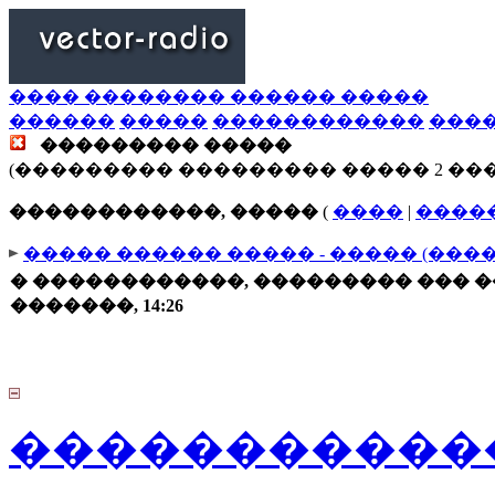
���� �������� ������ �����
������
�����
������������
���
��������� �����
(��������� ��������� ����� 2 ��
������������, �����
(
����
|
����
����� ������ ����� - ����� (���
� ������������, ��������� ��� �
�������, 14:26
������������