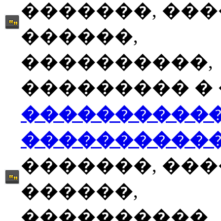
�������, ��
������,
����������,
��������� � �
����������
����������
�������, ��
������,
����������,