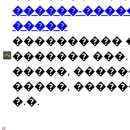
������-����
�����
���������� 
������� ���.
�����, �����
�����, �����
�.�.