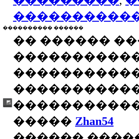
���������
,
�
����������
���������� ������
�� ������ �
����������
�����������
�����������
�����������
�����
Zhan54
������ ����