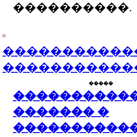
����������.
�����������
�����������
�����
����������
������� �
����������