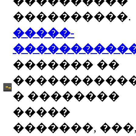
����������
����������.
�����-
����������
������� ��
����������
� ��������
�����
�������, ���