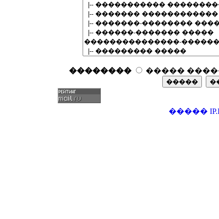
��������
����� ����
�����
IP