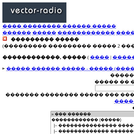
���� �������� ������ �����
������
�����
������������
���
��������� �����
(��������� ��������� ����� 2 ��
������������, �����
(
����
|
����
����� ������ ����� - ����� (���
�����
����� �� 
������� �������� ����� ��� ���
����