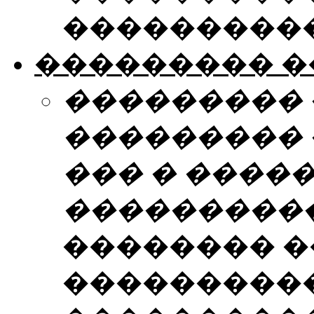
����������
��������� �
���������
��������� 
��� � ����
���������
�������� 
����������