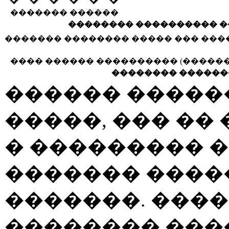
������� ������
�������� ���������� �
������� �������� ����� ��� ��
���� ������ ���������� (������
�������� ������
������ ������
�����, ��� ��
� ��������� 
������� ����
�������. ����
�������� ���