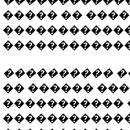
����� �� ���
������������
������������
���������� �
�� ������ ��
����������� 
�����������