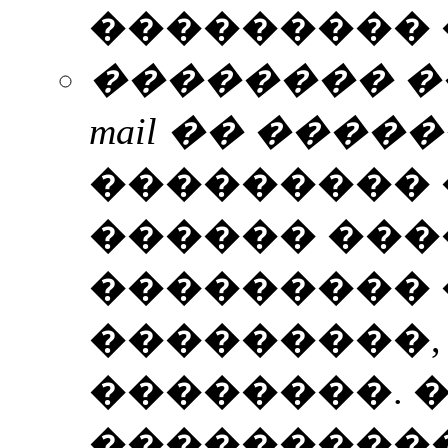
��������� 
�������� �
mail �� ����
��������� 
������ ��
��������� 
���������,
��������. 
����������