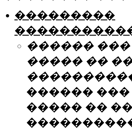
���������
����������
������ ���
����� �� �
���������
������ ���
����� �� �
����������