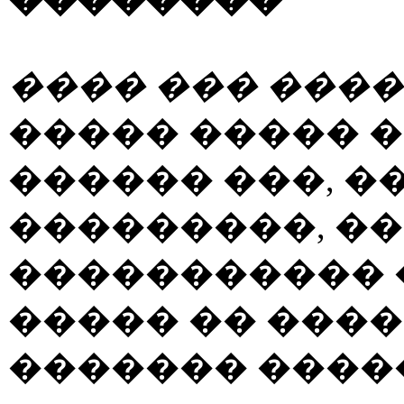
���� ��� ����
����� ����� 
������ ���, �
���������, �
����������� 
����� �� ���
������� �����