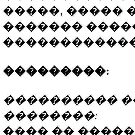
�����, ����� 
������� �����
������������
���������:
���������� �
��������:
���� �� ����