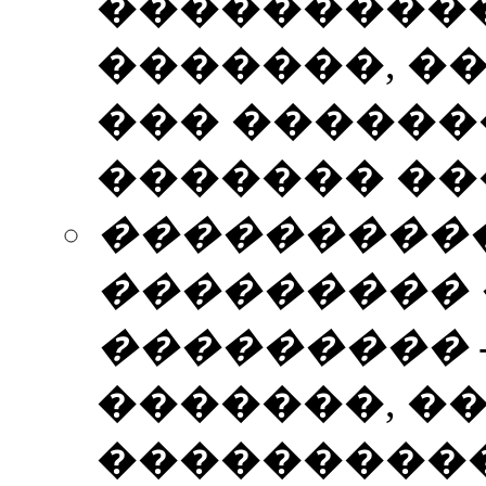
����������
�������, �
��� ������
������� ��� �
���������� �
��������� 
���������
�������, �
���������� �