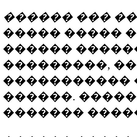
������ ��� �
����� ����� 
������ ������
���������, �
����������� 
������. �����
������� ����