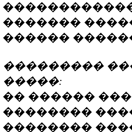
������������
������� ����
������ �����
��������� �
�����:
�� ������ ��
�������� ���
�������� ���