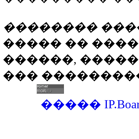
�������� ���
����� �� ���
������, ����
��� ���������
�����
IP.Boa