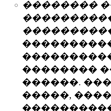
�������� �
����������
���������
���������
���������
�������� 
������. ��
�����, ���
���������