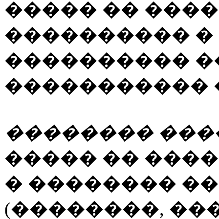
����� �� ���
���������� � 
���������� �
����������� 
�������� ���
����� �� ���
� �������� �
(��������, �