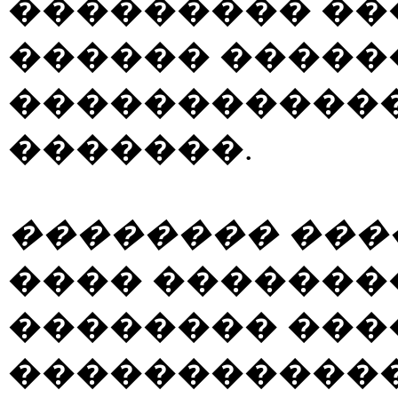
��������� ��
������ �����
������������
�������.
�������� ���
���� �������
�������� ���
�����������