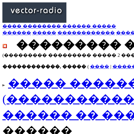
���� �������� ������ �����
������
�����
������������
���
��������� 
(��������� ��������� ����� 2 ��
������������, �����
(
����
|
����
����� ������
(�����������
������ �� ��
������