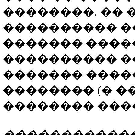
��������, �� 
���������� �
������� ����
���������� �
������� ����
�������� (� 
�������� ����
������������