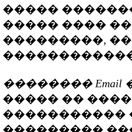
����� �������
����� ���� �
���������, �
�����������
�������� Email
����� �� ���
����������� 
��������� ��