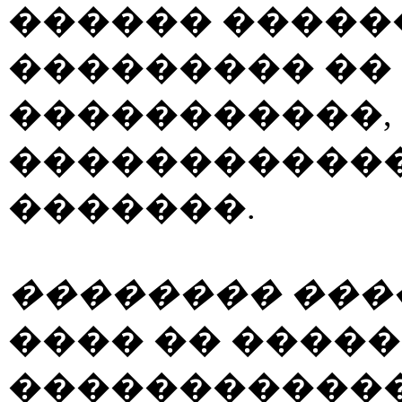
������ �����
��������� ��
�����������,
������������
�������.
�������� ���
���� �� ����
�����������