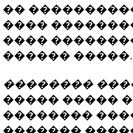
�� �����������
���� �������� 
���� �������
������ �����.
�������� ���
����� ����� 
�������� ���
������� ����