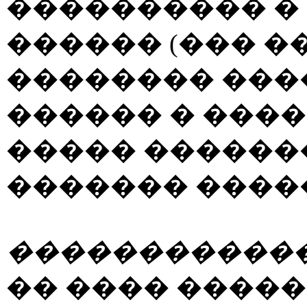
���������� �
������ (��� �
�������� ���
������ � ����
����� ������
������� ����
������������
�� ���� �����