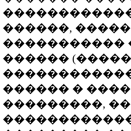
������������
������, ����
����������� 
������ (����
�����������
������ � ���
���������, �
������������