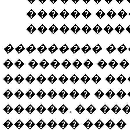
������ ��
����������
��������� ��
�� ������ ��
��������� �
�������� ���
������. �� ��
������� ����