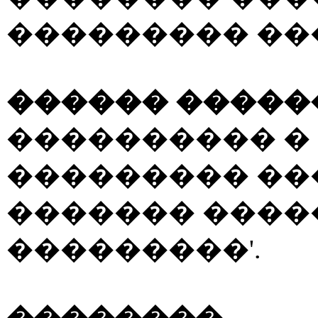
��������� ��
������ �����
���������� �
��������� ��
������� ����
���������'.
��������