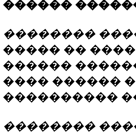
������ �����
�������� ���
����� �� ���
������ �����
���� ������ 
���������� �
�������� ���