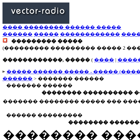
���� �������� ������ �����
������
�����
������������
���
��������� �����
(��������� ��������� ����� 2 ��
������������, �����
(
����
|
����
����� ������ ����� - ����� (���
������
> ������� ������
������� ������
�������� ���������� �
������� �������� ����� ��� ��
������ ���������
�������� ������
�������� ���