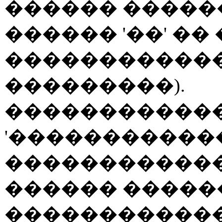
������ ������
������ '��' ��
������������
���������).
������������
'������������
�����������
������ �����
������������