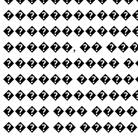
������������.
������������
������, �� ��
���������� ��
������ ������
������������
���� ��� ����
���� �� �����