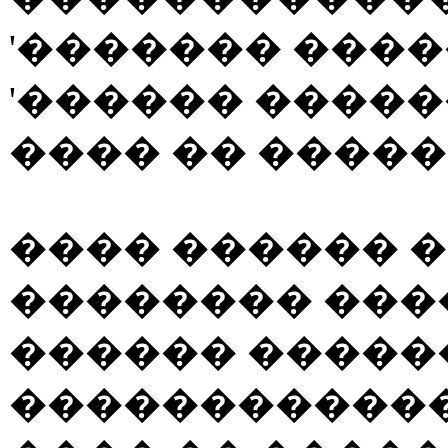
'������� ����
'������ ����
���� �� �����'
���� ������ 
�������� ���
������ �����
������������ 