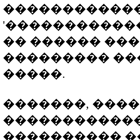
������������
'������������
�� ������ ���
��������� ��
�����.
�������, ����
������������
���������� 