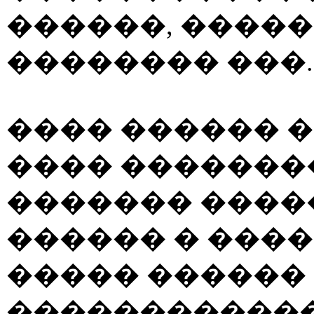
������, �����
�������� ���.
���� ������ �
���� �������
������� �����
������ � ����
����� ������
�����������