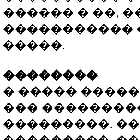
������ � ��, 
����������� 
�����.
��������
� ����� ����
��� ��������
���������. �