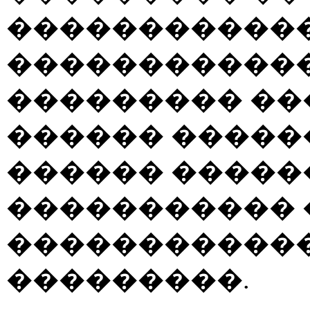
������������
������������
��������� ��
������ �����
������ �����
����������� 
������������
���������.