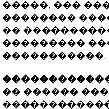
�����, ��� ��
�������� ���
�� ���������
��������� ��
�����������.
�����������
�� ������ ��
������������