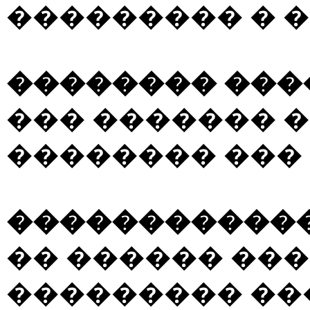
��������� � 
�������� ���
��� ������� 
�������� ��� 
������������
�� ������ ��
��������� ��