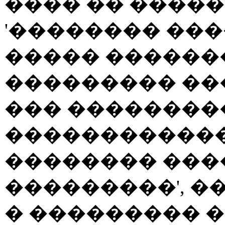
���� �� ����
'�������� ���
����� �������
��������� ��
��� ��������
������������
�������� ����
���������', 
� ��������� 