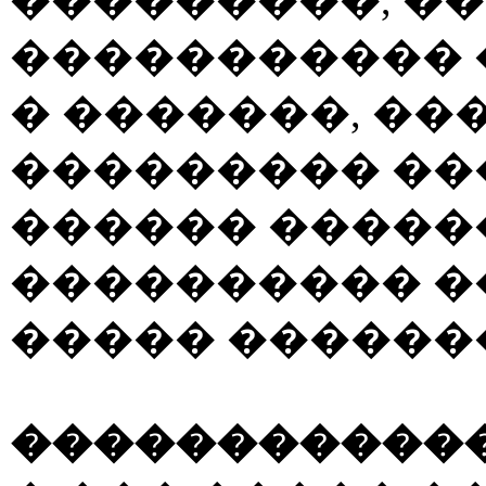
���������, �
����������� 
� �������, ��
��������� ���
������ �����
���������� �
����� ������
�����������