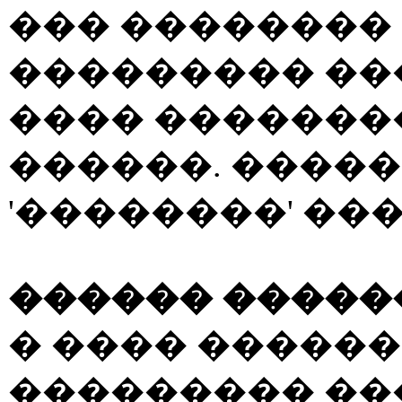
��� ��������
��������� �
���� ��������
������. ����
'��������' ���
������ �����
� ���� ������
��������� ��