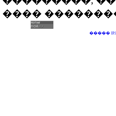
���������, ��
���� �������
�����
IP