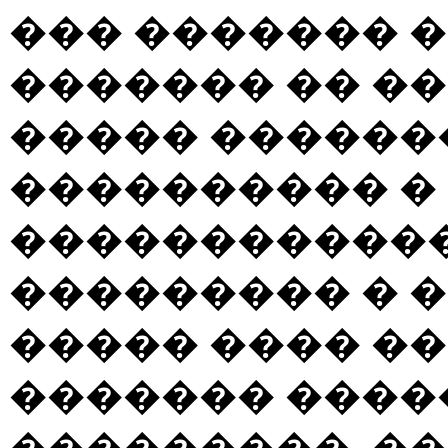
��� ������� 
������� �� �
����� ������
���������� � 
������������
��������� � �
����� ���� �
������� ����