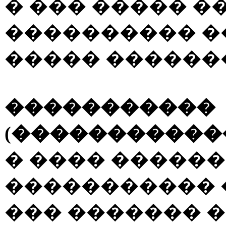
� ��� ����� �
���������� �
����� �������
�����������
(�����������
� ���� ������
����������� 
��� ������� 