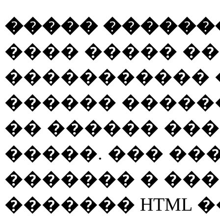
����� ������
���� ����� �
����������� �
������ �����
�� ������ ���
�����. ��� ��
������� � ��
������� HTML ��� M