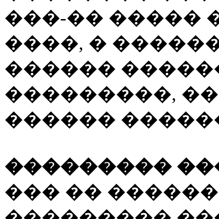
���-�� ����� 
����, � �����
������ �����
���������, ��
������ �����
��������� ��
��� �� �����
��������� ��