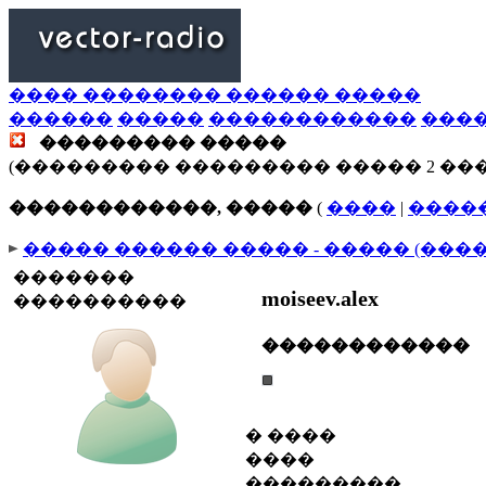
���� �������� ������ �����
������
�����
������������
���
��������� �����
(��������� ��������� ����� 2 ��
������������, �����
(
����
|
����
����� ������ ����� - ����� (���
�������
moiseev.alex
����������
������������
� ����
����
���������