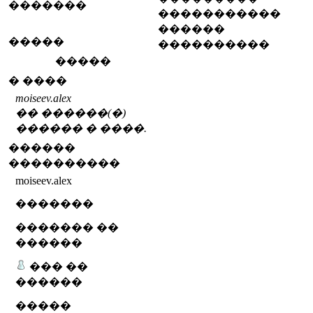
�������
�����������
������
�����
����������
�����
� ����
moiseev.alex
�� ������(�)
������ � ����.
������
����������
moiseev.alex
�������
������� ��
������
��� ��
������
�����