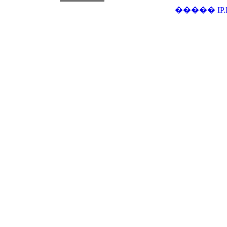
�����
IP