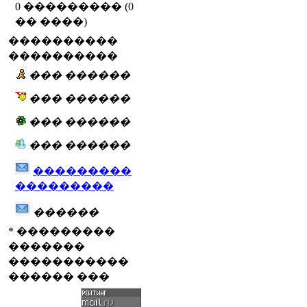
0 ��������� (0
�� ����)
����������
����������
��� ������
��� ������
��� ������
��� ������
���������
���������
������
* ���������
�������
�����������
������ ���