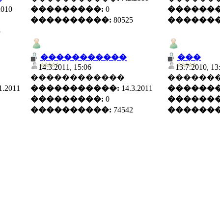
2010
���������:
0
�������
����������:
80525
�������
8
�����������
���
14.3.2011, 15:06
13.7.2010, 13
������������
������
1.2011
�����������:
14.3.2011
�������
���������:
0
�������
����������:
74542
�������