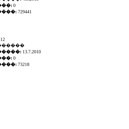
��:
0
���:
729441
:12
������
����:
13.7.2010
��:
0
���:
73218