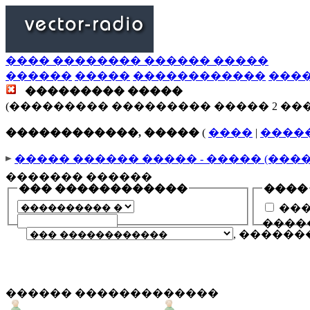
���� �������� ������ �����
������
�����
������������
���
��������� �����
(��������� ��������� ����� 2 ��
������������, �����
(
����
|
����
����� ������ ����� - ����� (���
������� ������
��� ������������
����
���
����
, �����
������ �������������