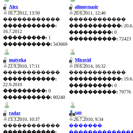
Alex
alimovnasir
16.7.2012, 13:50
20.6.2011, 12:46
������������
������������
�����������:
�����������:
20.6
16.7.2012
���������:
0
���������:
1
����������:
72423
����������:
343669
matveka
Miravid
22.9.2010, 17:11
19.6.2014, 16:32
������������
������������
�����������:
�����������:
19.6
22.9.2010
���������:
0
���������:
0
����������:
79776
����������:
80240
san
radar
13.3.2010, 10:37
26.7.2010, 9:34
������������
�������
�����������:
�������������