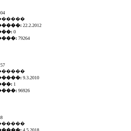
:04
������
����:
22.2.2012
��:
0
���:
79264
:57
������
����:
9.3.2010
��:
1
���:
96926
38
������
����:
4.5.2018