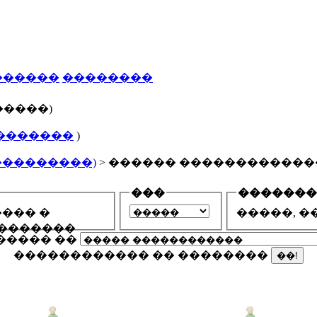
������
��������
�����)
�������
)
���������)
> ������ ������������
���
�������
��� �
�����, �
�������
������ ��
������������ �� ��������