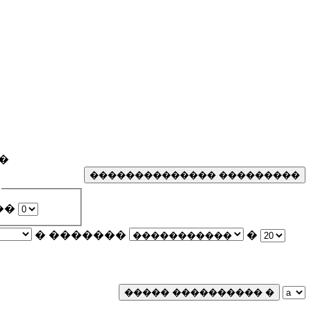
�
��
� �������
�