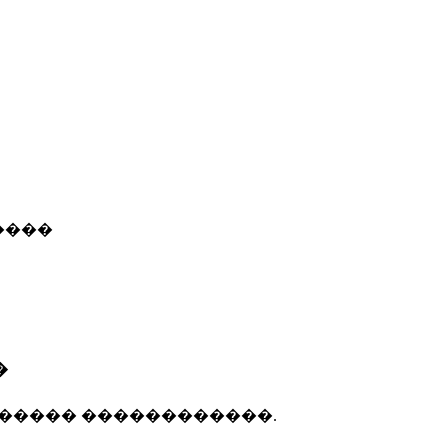
����
�
����� ������������.