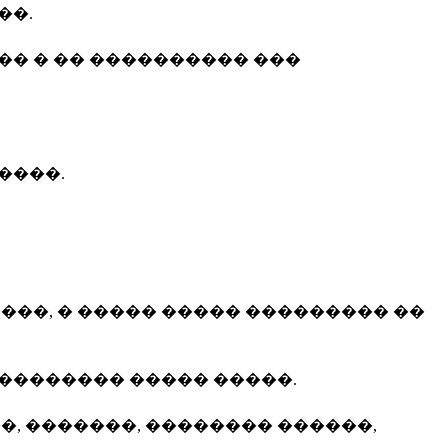
��.
�� � �� ���������� ���
����.
���, � ����� ����� ��������� ��
�������� ����� �����.
, �������, �������� ������,