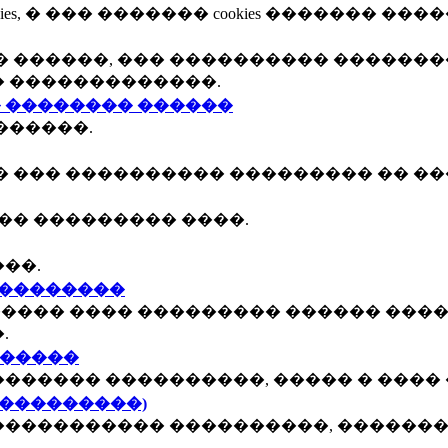
, � ��� ������� cookies ������� ����
 ������, ��� ���������� �������
� �������������.
 �������� ������
������.
� ��� ���������� ��������� �� ��
�� ��������� ����.
��.
���������
����� ���� ��������� ������ ����
.
������
������ ����������, ����� � ���� 
 ���������)
���������� ����������, ��������