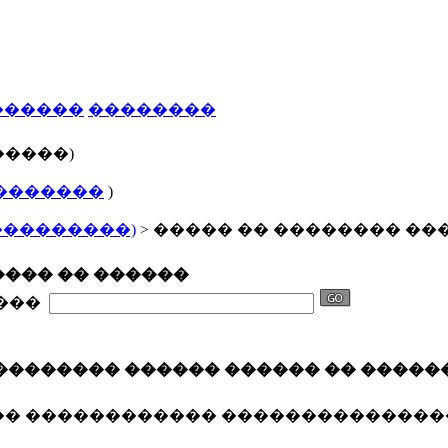
������
��������
�����)
�������
)
���������)
> ����� �� �������� ��
��� �� ������
����
�������� ������ ������ �� �����
�� ������������ ��������������