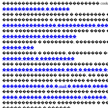
������������ ������������� cookies
����������� � �����
��� �������������� � �������� �
������������ � ������ �������
�������������� ���������� ���
��� ������������ ������� ���� 
���������� ���������
��������� � ��������, ��������
����� ���
��������� � ������, ��������� �
����� ��� � ���������
��� ������������ �������� ����
�������� �������� ��� � ����� 
��� ����������� ��� ����, �� ��
������� ������ �������� ������
����������� �� �-mail � ����� ���
��� �������� ����������� �����
���� ������ ���������� (������
�������������� ���������� � ��
����� ����� � ������.