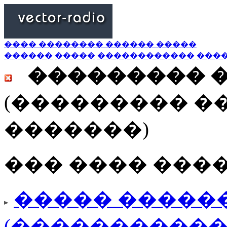
���� �������� ������ �����
������
�����
������������
���
��������� 
(��������� �
�������)
��� ���� ���
����� ������
(�����������