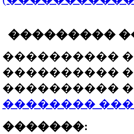
��������� �
���������� �
���������� �
���������� �
�������� ��
�������: