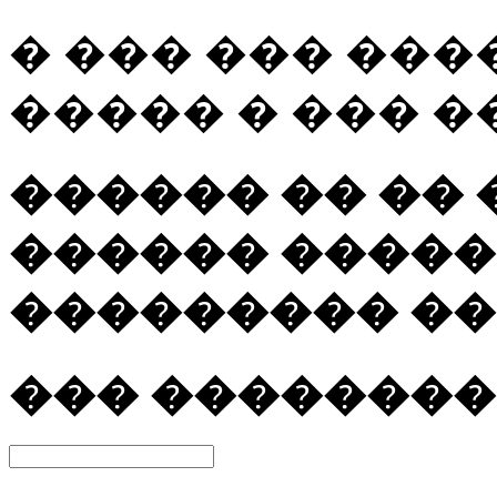
� ��� ��� ��
����� � ��� �
������ �� ��
������ �����
��������� ��
��� ����������