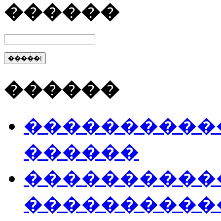
������
������
����������
������
����������
����������