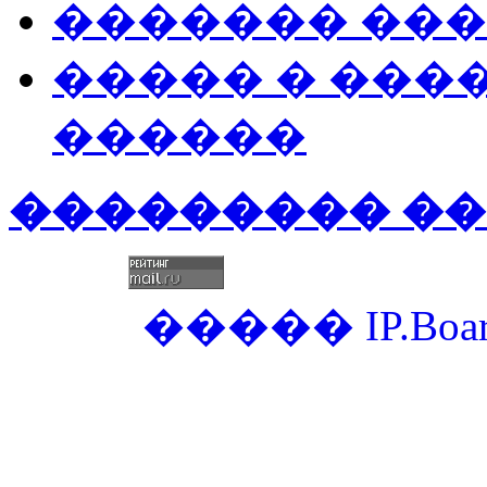
������� ��
����� � ���
������
��������� �
�����
IP.Boa