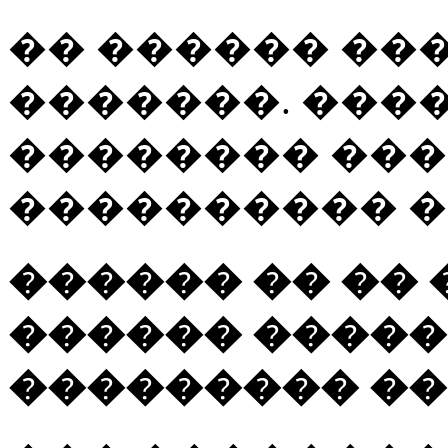
�� ������ ��
�������. ���
�������� ���
���������� �
������ �� ��
������ �����
��������� ��