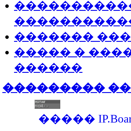
����������
����������
������� ��
����� � ���
������
��������� �
�����
IP.Boa