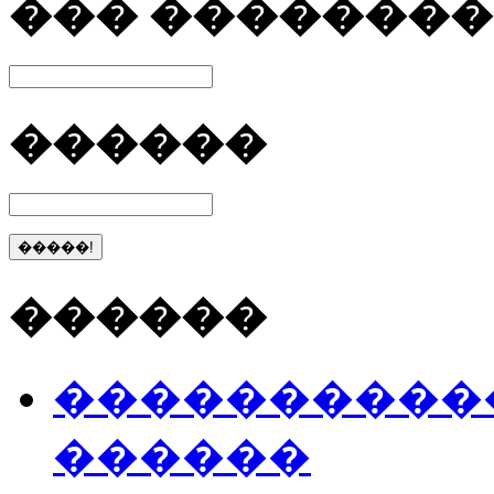
��� ����������
������
������
����������
������