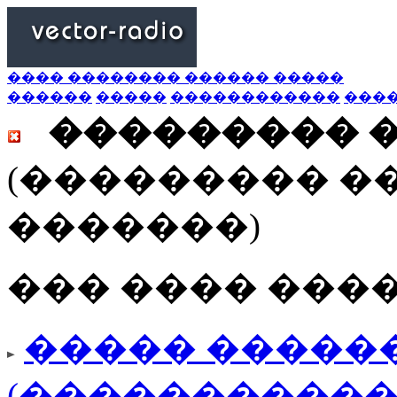
���� �������� ������ �����
������
�����
������������
���
��������� 
(��������� �
�������)
��� ���� ���
����� ������
(�����������