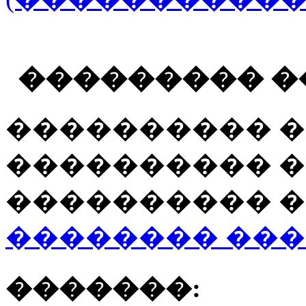
��������� �
���������� �
���������� �
���������� �
�������� ��
�������: