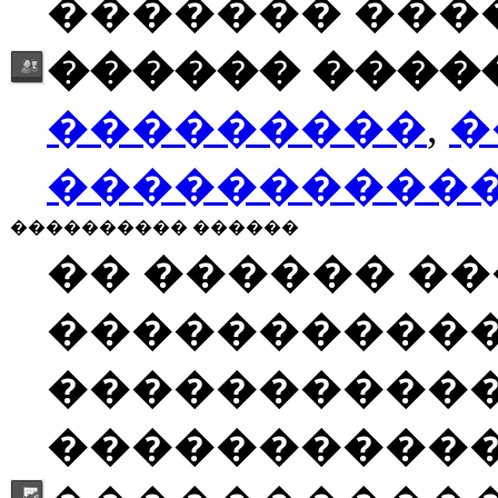
������� ���
������ �����
���������
,
�
����������
���������� ������
�� ������ �
����������
�����������
�����������