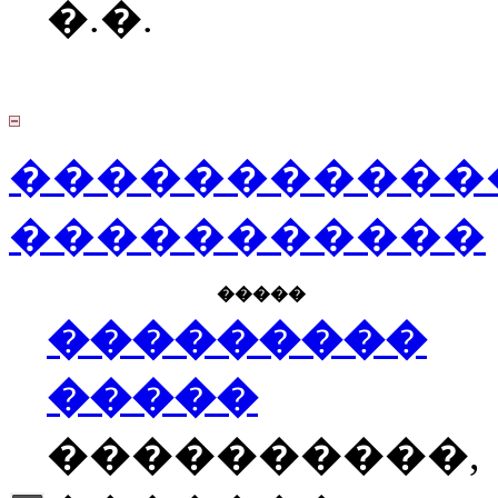
�.�.
�����������
�����������
�����
���������
�����
����������,