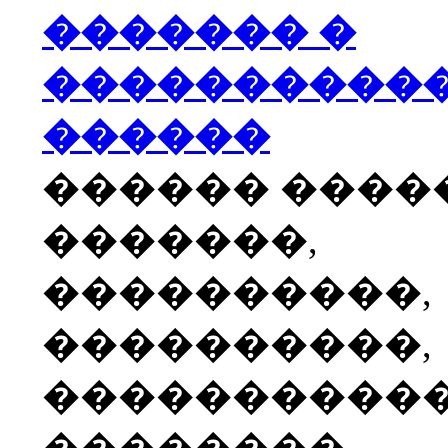
������� �
����������
������
������ ����
�������,
����������,
����������,
����������