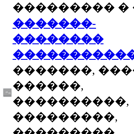
��������� � �
�������-
��������
����������
�������, ��
������,
����������,
���������,
���������,