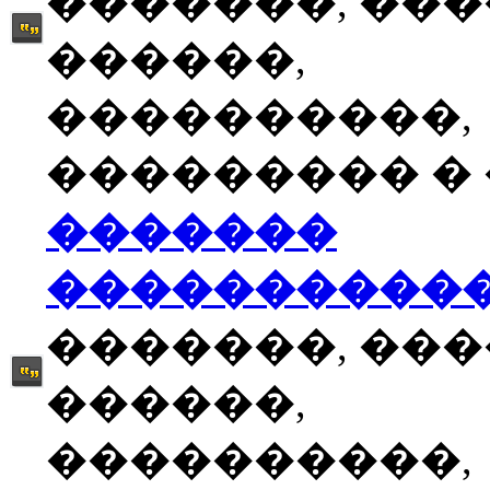
�������, ��
������,
����������,
��������� � �
�������
����������
�������, ��
������,
����������,