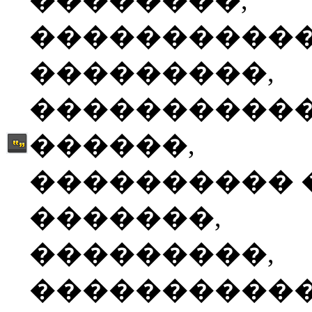
��������,
����������
���������,
����������
������,
���������� 
�������,
���������,
����������