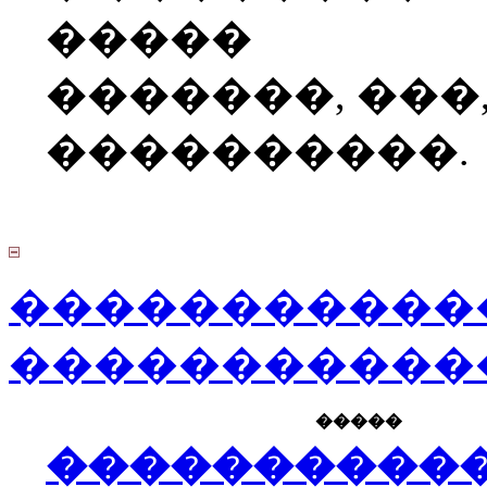
�����
�������, ���
����������.
�����������
�����������
�����
����������