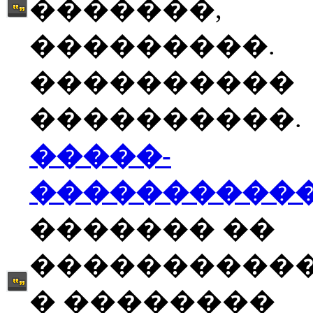
�������,
���������.
����������
����������.
�����-
����������
������� ��
����������
� ��������