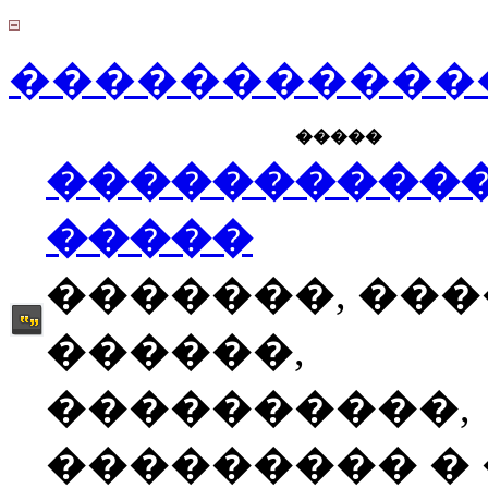
������������
�����
����������
�����
�������, ��
������,
����������,
��������� � �