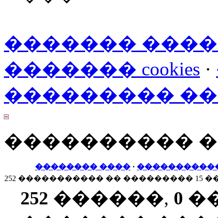
������� ���
������� cookies
·
��������� �
���������� 
�������� ����
·
����������
252 ����������� �� ��������� 15 �
252
������,
0
�