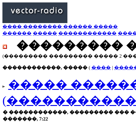
���� �������� ������ �����
������
�����
������������
���
��������� 
(��������� ��������� ����� 2 ��
������������, �����
(
����
|
����
����� ������
(�����������
� ������������, ��������� ��� �
�������, 7:22