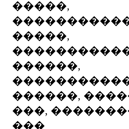
�����,
����������
�����,
����������
������,
����������
������, ���
���, ������
���