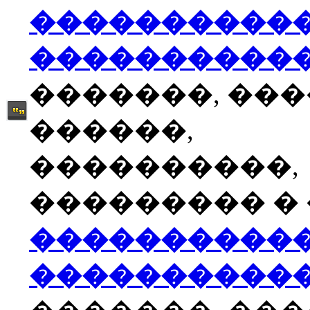
����������
����������
�������, ��
������,
����������,
��������� � �
����������
����������