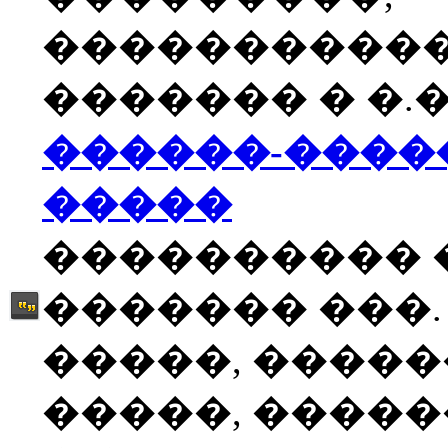
����������
������� � �.�
������-����
�����
���������� 
������� ���.
�����, �����
�����, �����