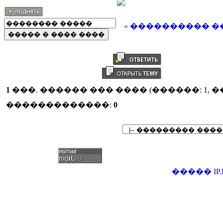
« ���������� �
1
���. ������ ��� ���� (������: 1, 
�������������:
0
�����
IP