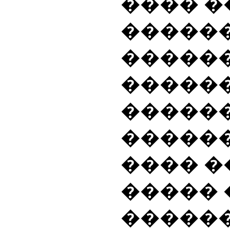
���� �
������
������
�����
������
������
���� �
����� 
�����