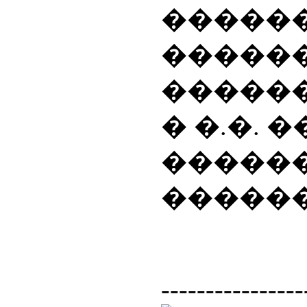
�����
������
������
� �.�. 
������
������
----------------