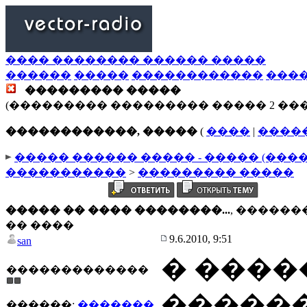
���� �������� ������ �����
������
�����
������������
���
��������� �����
(��������� ��������� ����� 2 ��
������������, �����
(
����
|
����
����� ������ ����� - ����� (���
�����������
>
��������� �����
����� �� ���� ��������...
, �����
�� ����
9.6.2010, 9:51
san
� ����
�������������
������
������:
�������