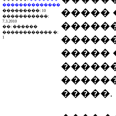
��������������
�����
���������: 10
�����������:
7.3.2010
������
��: ������
������������ �:
������
1
�����
������
������
�����.