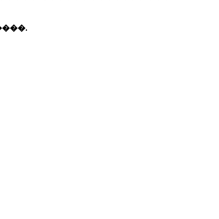
����.