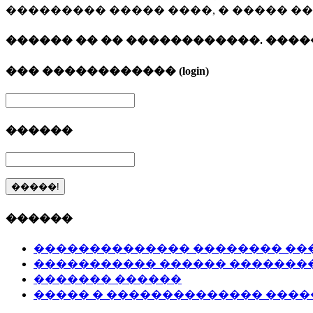
��������� ����� ����, � ����� �
������ �� �� ������������. ����
��� ������������ (login)
������
������
�������������� �������� ��
����������� ������ �������
������� ������
����� � �������������� ����