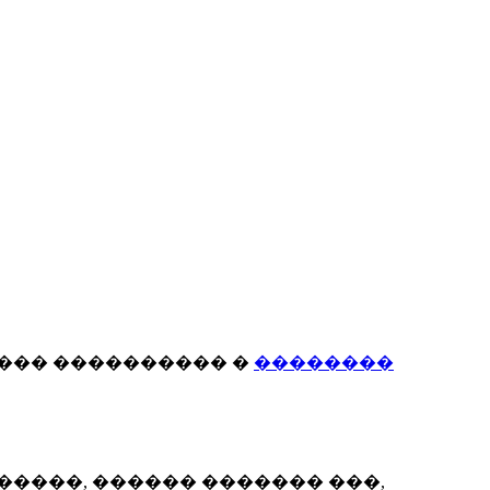
���� ���������� �
��������
�����, ������ ������� ���,