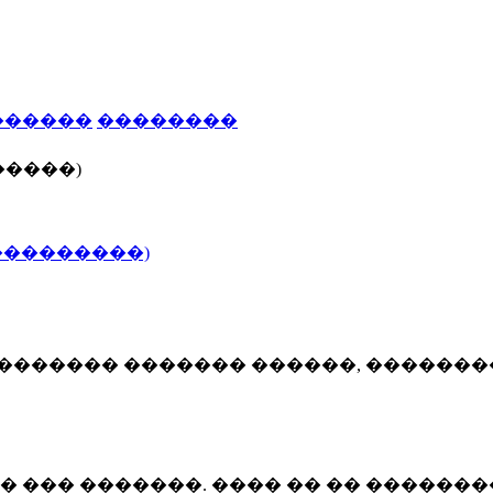
������
��������
�����)
���������)
�������� ������� ������, ������
� ��� �������. ���� �� �� �������