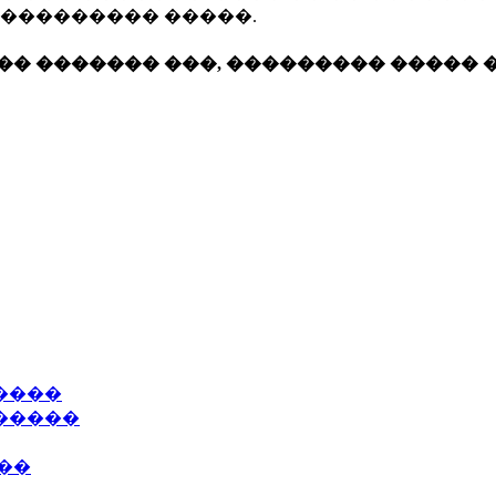
���������� �����.
�� ������� ���, ��������� ����� 
����
�����
��