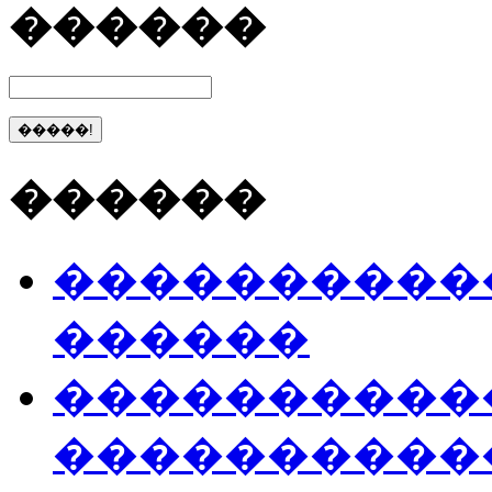
������
������
����������
������
����������
����������