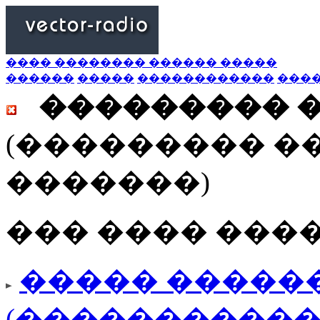
���� �������� ������ �����
������
�����
������������
���
��������� 
(��������� �
�������)
��� ���� ���
����� ������
(�����������