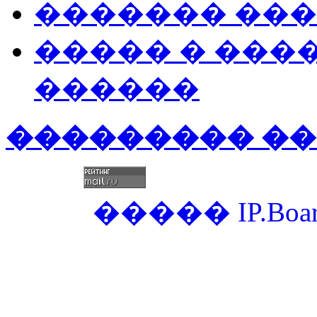
������� ��
����� � ���
������
��������� �
�����
IP.Boa