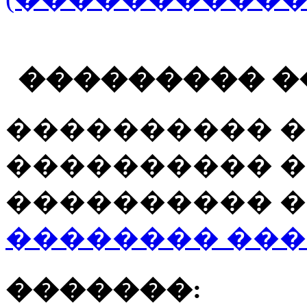
��������� �
���������� �
���������� �
���������� �
�������� ��
�������: