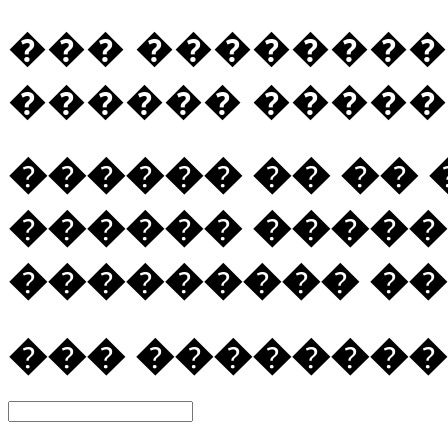
��� �������
������ �����
������ �� ��
������ �����
��������� ��
��� ����������