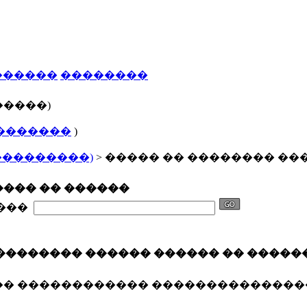
������
��������
�����)
�������
)
���������)
> ����� �� �������� ��
��� �� ������
����
�������� ������ ������ �� �����
�� ������������ ��������������