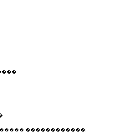
����
�
����� ������������.