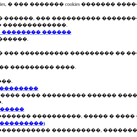
, � ��� ������� cookies ������� ����
 ������, ��� ���������� �������
� �������������.
 �������� ������
������.
� ��� ���������� ��������� �� ��
�� ��������� ����.
��.
���������
����� ���� ��������� ������ ����
.
������
������ ����������, ����� � ���� 
 ���������)
���������� ����������, ��������