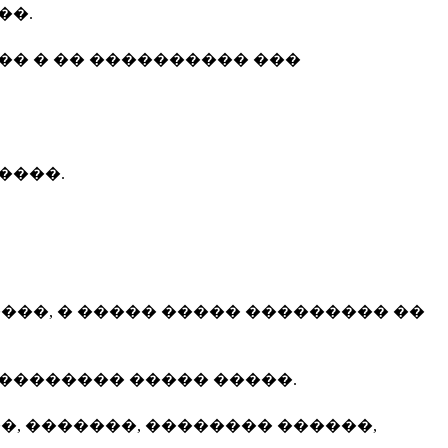
��.
�� � �� ���������� ���
����.
���, � ����� ����� ��������� ��
�������� ����� �����.
, �������, �������� ������,