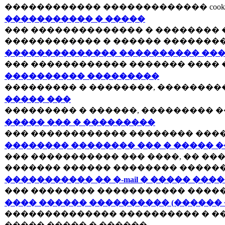
������������ ������������� cookies
����������� � �����
��� �������������� � �������� �
������������ � ������ �������
�������������� ���������� ���
��� ������������ ������� ���� 
���������� ���������
��������� � ��������, ��������
����� ���
��������� � ������, ��������� �
����� ��� � ���������
��� ������������ �������� ����
�������� �������� ��� � ����� 
��� ����������� ��� ����, �� ��
������� ������ �������� ������
����������� �� �-mail � ����� ���
��� �������� ����������� �����
���� ������ ���������� (������
�������������� ���������� � ��
����� ����� � ������.