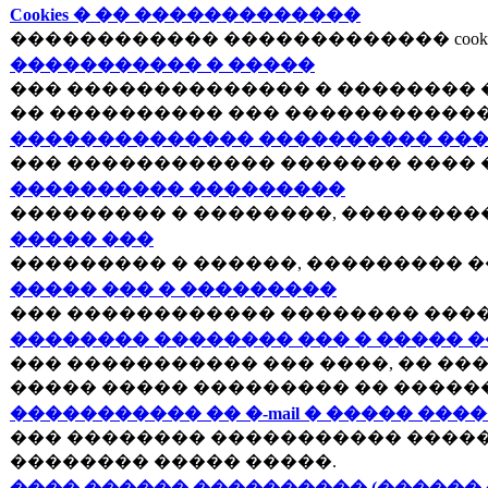
Cookies � �� �������������
������������ ������������� cookies
����������� � �����
��� �������������� � �������� 
�� ���������� ��� ������������
�������������� ���������� ���
��� ������������ ������� ���� 
���������� ���������
��������� � ��������, ��������
����� ���
��������� � ������, ��������� �
����� ��� � ���������
��� ������������ �������� ����
�������� �������� ��� � ����� 
��� ����������� ��� ����, �� ��
����� ����� ��������� �� �����
����������� �� �-mail � ����� ���
��� �������� ����������� �����
�������� ����� �����.
���� ������ ���������� (������