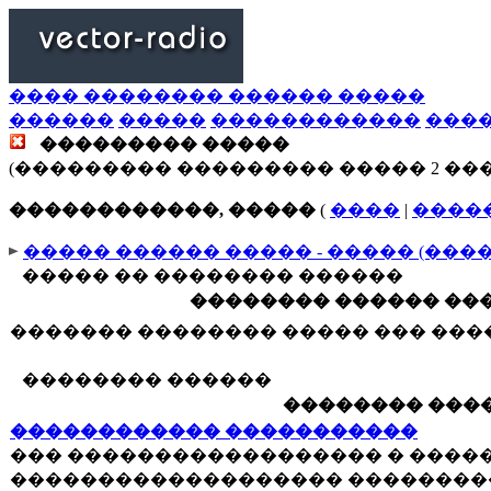
���� �������� ������ �����
������
�����
������������
���
��������� �����
(��������� ��������� ����� 2 ��
������������, �����
(
����
|
����
����� ������ ����� - ����� (���
����� �� �������� ������
�������� ������ ���
������� �������� ����� ��� ��
�������� ������
�������� ����
������������ �����������
��� ������������������ � ����
������������������� ��������