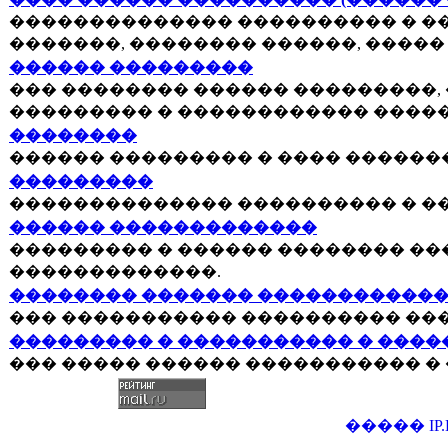
�������������� ���������� � �
�������, �������� ������, ����� 
������ ���������
��� �������� ������ ���������,
��������� � ������������ �����
��������
������ ��������� � ���� ������
���������
�������������� ���������� � �
������ �������������
��������� � ������ �������� ��
�������������.
�������� ������� �����������
��� ����������� ���������� ��
��������� � ����������� � ����
��� ����� ������ ����������� �
�����
IP