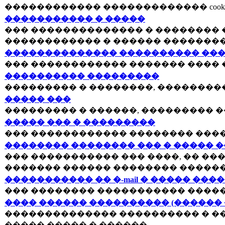
������������ ������������� cookies
����������� � �����
��� �������������� � �������� �
������������ � ������ �������
�������������� ���������� ���
��� ������������ ������� ���� 
���������� ���������
��������� � ��������, ��������
����� ���
��������� � ������, ��������� �
����� ��� � ���������
��� ������������ �������� ����
�������� �������� ��� � ����� 
��� ����������� ��� ����, �� ��
������� ������ �������� ������
����������� �� �-mail � ����� ���
��� �������� ����������� �����
���� ������ ���������� (������
�������������� ���������� � ��
����� ����� � ������.