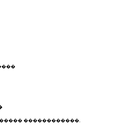
����
�
����� ������������.