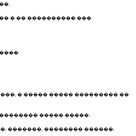
��.
�� � �� ���������� ���
����.
���, � ����� ����� ��������� ��
�������� ����� �����.
, �������, �������� ������,