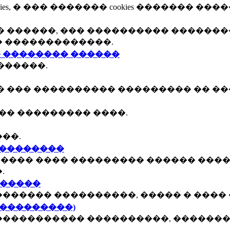
, � ��� ������� cookies ������� ����
 ������, ��� ���������� �������
� �������������.
 �������� ������
������.
� ��� ���������� ��������� �� ��
�� ��������� ����.
��.
���������
����� ���� ��������� ������ ����
.
������
������ ����������, ����� � ���� 
 ���������)
���������� ����������, ��������