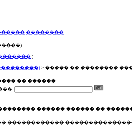
������
��������
�����)
�������
)
���������)
> ����� �� �������� ��
��� �� ������
����
�������� ������ ������ �� �����
�� ������������ ��������������