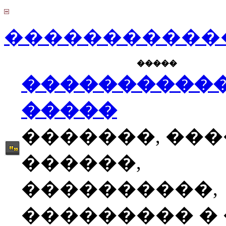
������������
�����
����������
�����
�������, ��
������,
����������,
��������� � �