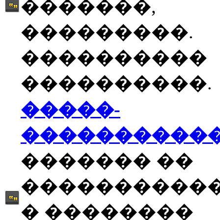
�������,
���������.
����������
����������.
�����-
����������
������� ��
����������
� ��������