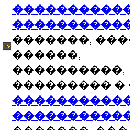
����������
����������
�������, ��
������,
����������,
��������� � �
����������
����������