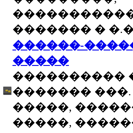
����������
������� � �.�
������-����
�����
���������� 
������� ���.
�����, �����
�����, �����