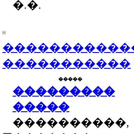
�.�.
�����������
�����������
�����
���������
�����
����������,