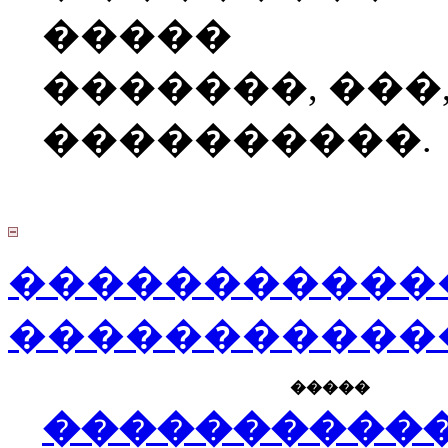
�����
�������, ���
����������.
�����������
�����������
�����
����������