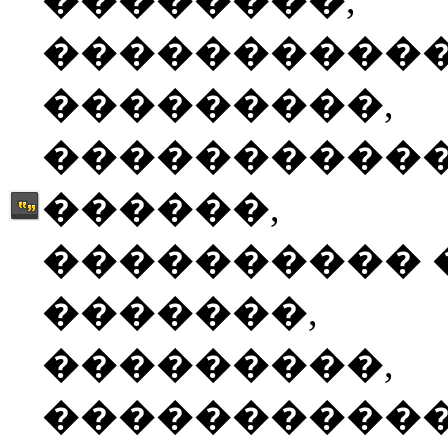
��������,
����������
���������,
����������
������,
���������� 
�������,
���������,
����������