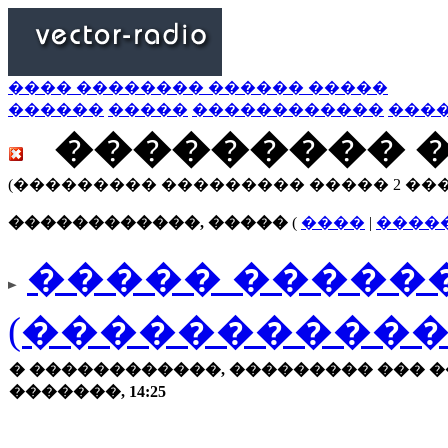
���� �������� ������ �����
������
�����
������������
���
��������� 
(��������� ��������� ����� 2 ��
������������, �����
(
����
|
����
����� ������
(�����������
� ������������, ��������� ��� �
�������, 14:25