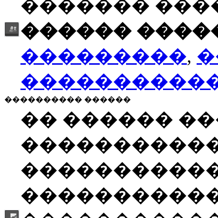
������� ���
������ �����
���������
,
�
����������
���������� ������
�� ������ �
����������
�����������
�����������