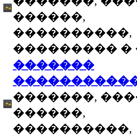
�������, ��
������,
����������,
��������� � �
�������
����������
�������, ��
������,
����������,