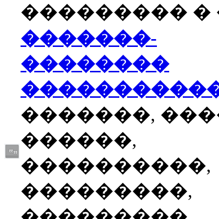
��������� � �
�������-
��������
����������
�������, ��
������,
����������,
���������,
���������,