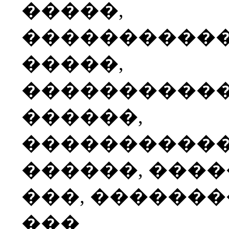
�����,
����������
�����,
����������
������,
����������
������, ���
���, ������
���