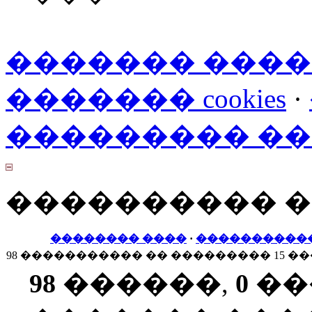
������� ���
������� cookies
·
��������� �
���������� 
�������� ����
·
����������
98 ����������� �� ��������� 15 �
98
������,
0
��