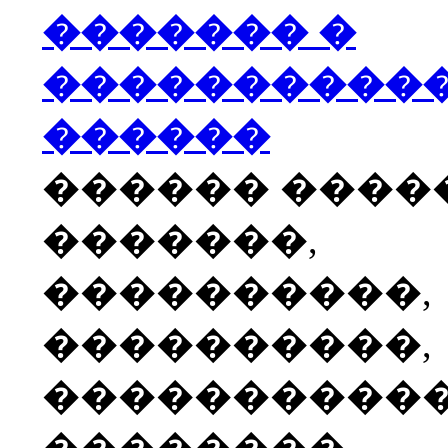
������� �
����������
������
������ ����
�������,
����������,
����������,
����������