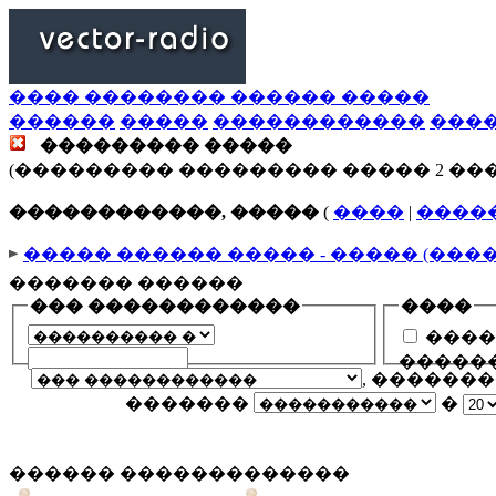
���� �������� ������ �����
������
�����
������������
���
��������� �����
(��������� ��������� ����� 2 ��
������������, �����
(
����
|
����
����� ������ ����� - ����� (���
������� ������
��� ������������
����
����
�����
, ������
�������
�
������ �������������